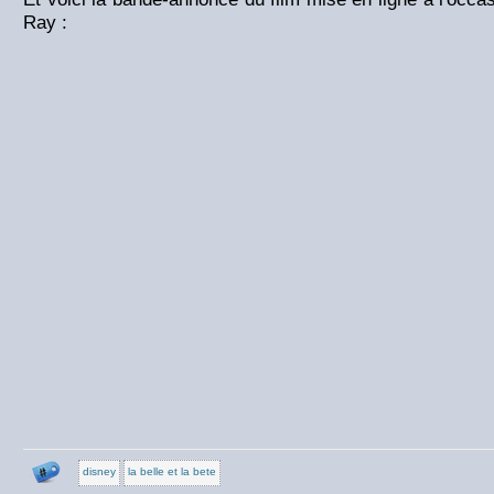
Ray :
disney
la belle et la bete