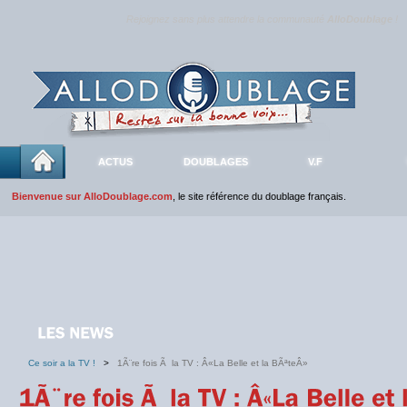
Rejoignez sans plus attendre la communauté
AlloDoublage
!
ACTUS
DOUBLAGES
V.F
Bienvenue sur AlloDoublage.com
, le site référence du doublage français.
Ce soir a la TV !
>
1Ã¨re fois Ã la TV : Â«La Belle et la BÃªteÂ»