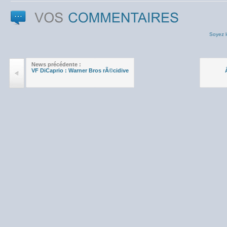
Soyez l
News précédente :
VF DiCaprio : Warner Bros rÃ©cidive