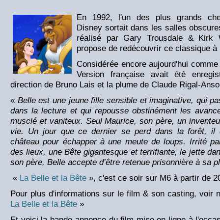
En 1992, l'un des plus grands che
Disney sortait dans les salles obscure
réalisé par Gary Trousdale & Kirk
propose de redécouvrir ce classique à 
Considérée encore aujourd'hui comme un
Version française avait été enreg
direction de Bruno Lais et la plume de Claude Rigal-Anso
«
Belle est une jeune fille sensible et imaginative, qui 
dans la lecture et qui repousse obstinément les avanc
musclé et vaniteux. Seul Maurice, son père, un inventeu
vie. Un jour que ce dernier se perd dans la forêt, il
château pour échapper à une meute de loups. Irrité par
des lieux, une Bête gigantesque et terrifiante, le jette d
son père, Belle accepte d’être retenue prisonnière à sa
«
La Belle et la Bête
», c'est ce soir sur M6 à partir de 2
Pour plus d'informations sur le film & son casting, voir 
La Belle et la Bête
»
Et voici la bande-annonce du film mise en ligne à l'occa