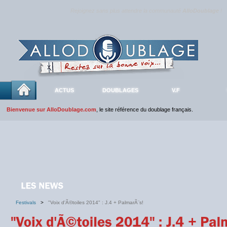
Rejoignez sans plus attendre la communauté
AlloDoublage
!
ACTUS
DOUBLAGES
V.F
Bienvenue sur AlloDoublage.com
, le site référence du doublage français.
Festivals
>
"Voix d'Ã©toiles 2014" : J.4 + PalmarÃ¨s!