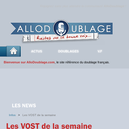
Rejoignez sans plus attendre la communauté
AlloDoublage
!
ACTUS
DOUBLAGES
V.F
Bienvenue sur AlloDoublage.com
, le site référence du doublage français.
Infos
>
Les VOST de la semaine