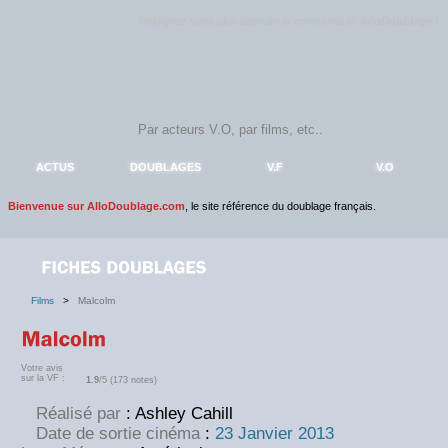
Rejoignez sans plus attendre la communauté
AlloDoublage
!
ACTUS
DOUBLAGES
V.F
V.O
Bienvenue sur AlloDoublage.com
, le site référence du doublage français.
Films
>
Malcolm
Votre avis
sur la VF :
1.9
/5 (173 notes)
Réalisé par
: Ashley Cahill
Date de sortie cinéma
:
23 Janvier 2013