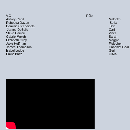
V.O
Rôle
Ashley Cahill
Malcolm
Rebecca Dayan
Sofia
Dominic Ciccodicola
Bob
James DeBello
Carl
Steve Carreri
Vince
Gabriel Welch
Sarah
Elizabeth Gray
Maggie
Jake Hoffman
Fleischer
James Thompson
Candidat Gold
Isabel Lodge
Geri
Emilie Baltz
Olivia