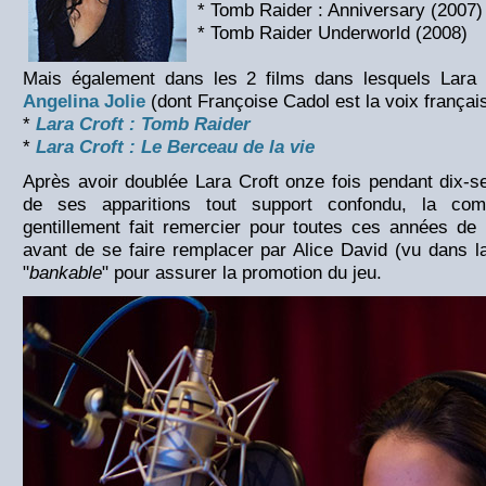
* Tomb Raider : Anniversary (2007)
* Tomb Raider Underworld (2008)
Mais également dans les 2 films dans lesquels Lara C
Angelina Jolie
(dont Françoise Cadol est la voix français
*
Lara Croft : Tomb Raider
*
Lara Croft : Le Berceau de la vie
Après avoir doublée Lara Croft onze fois pendant dix-
de ses apparitions tout support confondu, la comé
gentillement fait remercier pour toutes ces années de
avant de se faire remplacer par Alice David (vu dans la
"
bankable
" pour assurer la promotion du jeu.