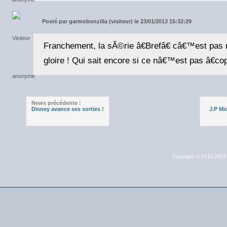
Posté par
garmobonzilla (visiteur) le 23/01/2013 15:32:29
Franchement, la sÃ©rie â€Brefâ€ câ€™est pas n
gloire ! Qui sait encore si ce nâ€™est pas â€copi
News précédente :
Disney avance ses sorties !
J.P Mic
Copyright © 2011-202