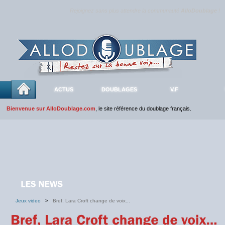
Rejoignez sans plus attendre la communauté
AlloDoublage
!
ACTUS
DOUBLAGES
V.F
Bienvenue sur AlloDoublage.com
, le site référence du doublage français.
Jeux video
>
Bref, Lara Croft change de voix...