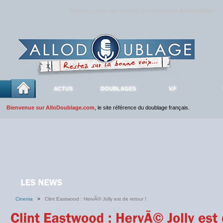
Rejoignez sans plus attendre la communauté
AlloDoublage
!
ACTUS
DOUBLAGES
V.F
Bienvenue sur AlloDoublage.com
, le site référence du doublage français.
Cinema
>
Clint Eastwood : HervÃ© Jolly est de retour !