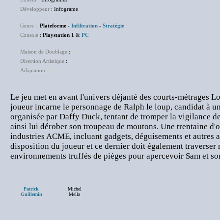
Développeur
: Infograme
Genre
:
Plateforme
-
Infiltration
-
Stratégie
Console
:
Playstation 1
&
PC
Maison de Doublage
:
NC
Direction Artistique
:
NC
Adaptation
:
NC
Le jeu met en avant l'univers déjanté des courts-métrages L
joueur incarne le personnage de Ralph le loup, candidat à u
organisée par Daffy Duck, tentant de tromper la vigilance de
ainsi lui dérober son troupeau de moutons. Une trentaine d'o
industries ACME, incluant gadgets, déguisements et autres ac
disposition du joueur et ce dernier doit également traverser 
environnements truffés de pièges pour apercevoir Sam et so
Patrick
Michel
Guillemin
Mella