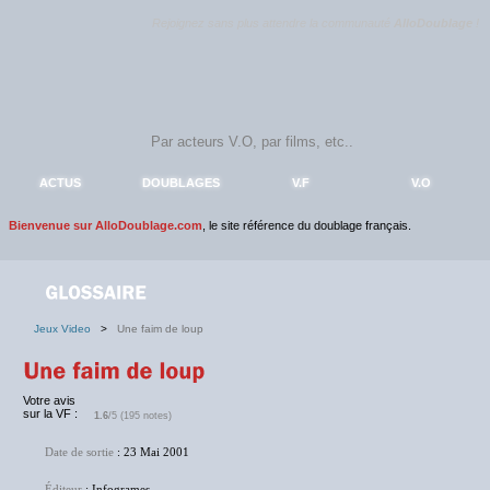
Rejoignez sans plus attendre la communauté
AlloDoublage
!
ACTUS
DOUBLAGES
V.F
V.O
Bienvenue sur AlloDoublage.com
, le site référence du doublage français.
Jeux Video
>
Une faim de loup
Votre avis
sur la VF :
1.6
/5 (195 notes)
Date de sortie
: 23 Mai 2001
Éditeur
: Infogrames