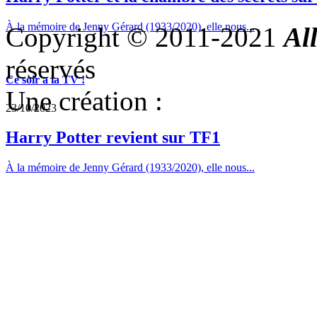
À la mémoire de Jenny Gérard (1933/2020), elle nous...
Copyright © 2011-2021
Al
réservés
Ce soir a la TV !
Une création :
23/10/2023
Harry Potter revient sur TF1
À la mémoire de Jenny Gérard (1933/2020), elle nous...