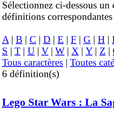
Sélectionnez ci-dessous un c
définitions correspondantes 
A
|
B
|
C
|
D
|
E
|
F
|
G
|
H
|
S
|
T
|
U
|
V
|
W
|
X
|
Y
|
Z
|
Tous caractères
|
Toutes cat
6 définition(s)
Lego Star Wars : La S