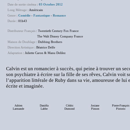
Date de sortie cinéma
:
03 Octobre 2012
Long Métrage
: Américain
Genre
:
Comédie
-
Fantastique
-
Romance
Durée
: 01h43
Distributeur Français
: Twentieth Century Fox France
The Walt Disney Company France
Maison de Doublage
: Dubbing Brothers
Direction Artistique
: Béatrice Delfe
Adaptation
: Juliette Caron & Manu Delilez
Calvin est un romancier à succès, qui peine à trouver un se
son psychiatre à écrire sur la fille de ses rêves, Calvin voit
l’apparition littérale de Ruby dans sa vie, amoureuse de lui
écrite et imaginée.
Adrien
Danièla
Cédric
Josiane
Pierre-François
Larmande
Labbe
Dumond
Pinson
Pistorio