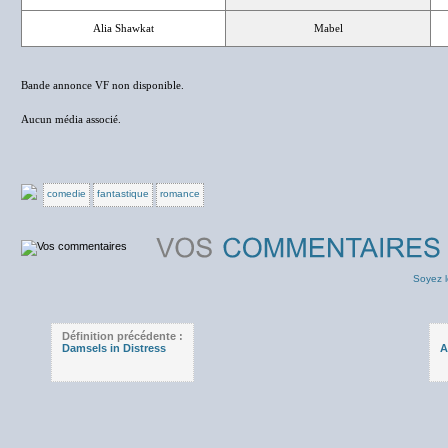
Alia Shawkat
Mabel
Bande annonce VF non disponible.
Aucun média associé.
comedie
fantastique
romance
Soyez l
Définition précédente :
Damsels in Distress
A