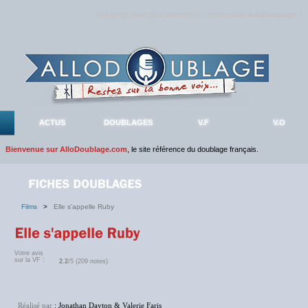
Rejoignez sans plus attendre la communauté
AlloDoublage
!
ACTUS
DOUBLAGES
V.F
V.O
Bienvenue sur AlloDoublage.com
, le site référence du doublage français.
Films
>
Elle s'appelle Ruby
Votre avis
sur la VF :
2.2
/5 (209 notes)
Réalisé par
: Jonathan Dayton & Valerie Faris