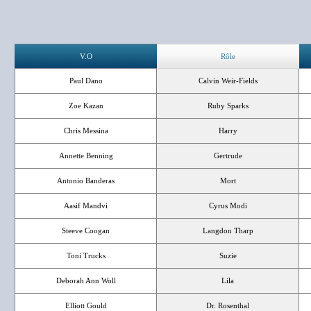
V.O
Rôle
Paul Dano
Calvin Weir-Fields
Zoe Kazan
Ruby Sparks
Chris Messina
Harry
Annette Benning
Gertrude
Antonio Banderas
Mort
Aasif Mandvi
Cyrus Modi
Steeve Coogan
Langdon Tharp
Toni Trucks
Suzie
Deborah Ann Woll
Lila
Elliott Gould
Dr. Rosenthal