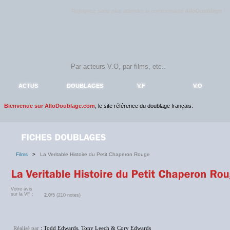
Rejoignez sans plus attendre la communauté
AlloDoublage
!
ACTUS
DOUBLAGES
V.F
V.O
Bienvenue sur AlloDoublage.com
, le site référence du doublage français.
Films
>
La Veritable Histoire du Petit Chaperon Rouge
Votre avis
sur la VF :
2.0
/5 (210 notes)
Réalisé par
: Todd Edwards, Tony Leech & Cory Edwards