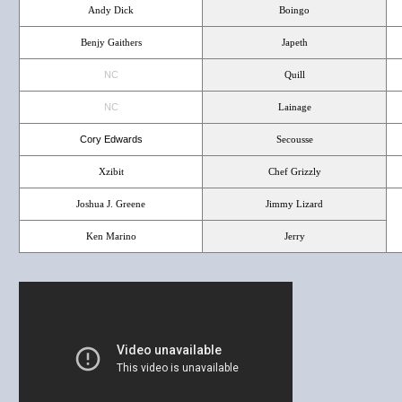
Andy Dick
Boingo
Benjy Gaithers
Japeth
NC
Quill
NC
Lainage
Cory Edwards
Secousse
Xzibit
Chef Grizzly
Joshua J. Greene
Jimmy Lizard
Ken Marino
Jerry