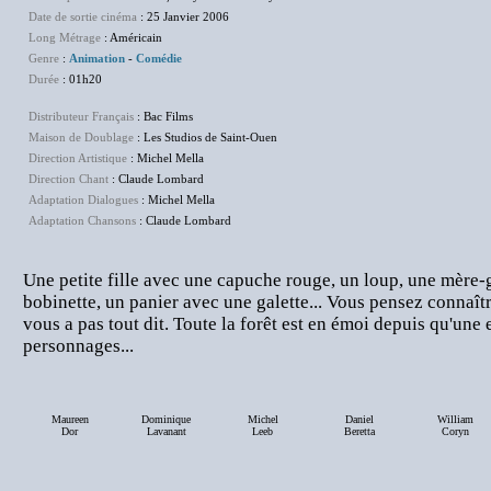
Date de sortie cinéma
: 25 Janvier 2006
Long Métrage
: Américain
Genre
:
Animation
-
Comédie
Durée
: 01h20
Distributeur Français
: Bac Films
Maison de Doublage
: Les Studios de Saint-Ouen
Direction Artistique
: Michel Mella
Direction Chant
: Claude Lombard
Adaptation Dialogues
: Michel Mella
Adaptation Chansons
: Claude Lombard
Une petite fille avec une capuche rouge, un loup, une mère-g
bobinette, un panier avec une galette... Vous pensez connaîtr
vous a pas tout dit. Toute la forêt est en émoi depuis qu'une
personnages...
Maureen
Dominique
Michel
Daniel
William
Dor
Lavanant
Leeb
Beretta
Coryn