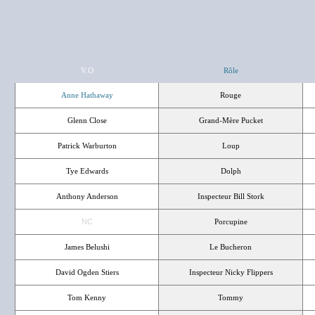
V.O
Rôle
Anne Hathaway
Rouge
Glenn Close
Grand-Mère Pucket
Patrick Warburton
Loup
Tye Edwards
Dolph
Anthony Anderson
Inspecteur Bill Stork
NC
Porcupine
James Belushi
Le Bucheron
David Ogden Stiers
Inspecteur Nicky Flippers
Tom Kenny
Tommy