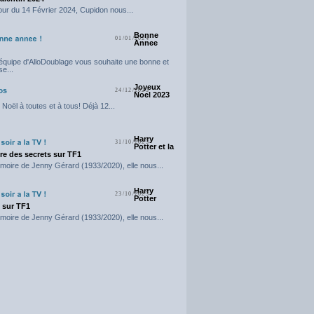
our du 14 Février 2024, Cupidon nous...
Bonne
01/01/2024
Annee
'équipe d'AlloDoublage vous souhaite une bonne et
e...
Joyeux
24/12/2023
Noel 2023
Noël à toutes et à tous! Déjà 12...
Harry
31/10/2023
Potter et la
e des secrets sur TF1
moire de Jenny Gérard (1933/2020), elle nous...
Harry
23/10/2023
Potter
t sur TF1
moire de Jenny Gérard (1933/2020), elle nous...