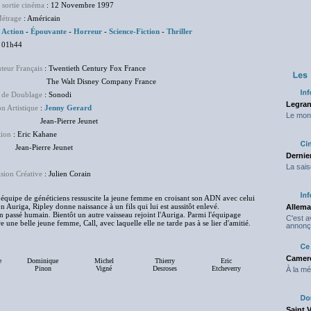
 sortie cinéma
: 12 Novembre 1997
étrage
: Américain
:
Action
-
Épouvante
-
Horreur
-
Science-Fiction
-
Thriller
 01h44
uteur Français
: Twentieth Century Fox France
Walt Disney Company France
 de Doublage
: Sonodi
Legran
on Artistique
:
Jenny Gerard
Le mond
n-Pierre Jeunet
tion
: Eric Kahane
-Pierre Jeunet
Dernier
La sais
sion Créative
: Julien Corain
e équipe de généticiens ressuscite la jeune femme en croisant son ADN avec celui
 Auriga, Ripley donne naissance à un fils qui lui est aussitôt enlevé.
Allema
in passé humain. Bientôt un autre vaisseau rejoint l'Auriga. Parmi l'équipage
C'est 
une belle jeune femme, Call, avec laquelle elle ne tarde pas à se lier d'amitié.
annonç
Camero
e
Dominique
Michel
Thierry
Eric
Pinon
Vigné
Desroses
Etcheverry
À la mé
Saint 