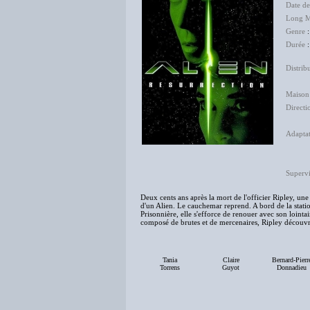
Date de
Long M
Genre
Durée
:
Distrib
The 
Maison
Directi
Jea
Adapta
Jean
Supervi
Deux cents ans après la mort de l'officier Ripley, un
d'un Alien. Le cauchemar reprend. A bord de la station
Prisonnière, elle s'efforce de renouer avec son lointa
composé de brutes et de mercenaires, Ripley découvre 
Tania
Claire
Bernard-Pierr
Torrens
Guyot
Donnadieu