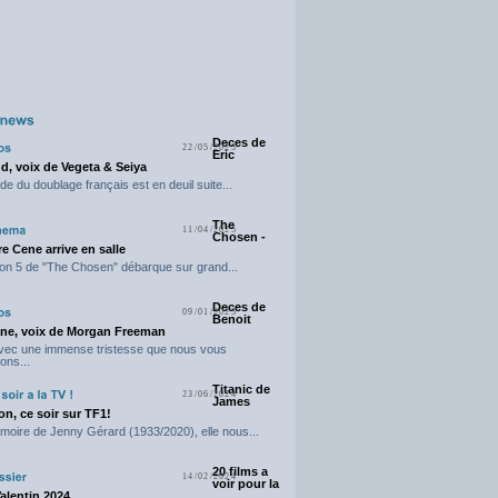
Deces de
22/05/2025
Eric
d, voix de Vegeta & Seiya
e du doublage français est en deuil suite...
The
11/04/2025
Chosen -
e Cene arrive en salle
on 5 de "The Chosen" débarque sur grand...
Deces de
09/01/2025
Benoit
ne, voix de Morgan Freeman
avec une immense tristesse que nous vous
ons...
Titanic de
23/06/2024
James
n, ce soir sur TF1!
moire de Jenny Gérard (1933/2020), elle nous...
20 films a
14/02/2024
voir pour la
Valentin 2024