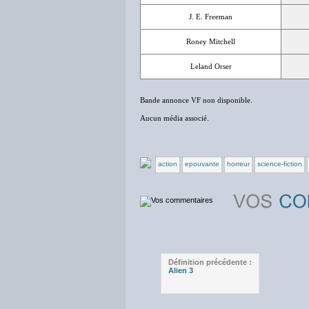
J. E. Freeman
Roney Mitchell
Leland Orser
Bande annonce VF non disponible.
Aucun média associé.
action
epouvante
horreur
science-fiction
Définition précédente :
Alien 3