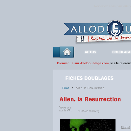
Rejoignez sans plus atte
ACTUS
DOUBLAGE
Bienvenue sur AlloDoublage.com
, le site référe
Films
>
Alien, la Resurrection
Votre avis
sur la VF :
1.9
/5 (239 notes)
Réalisé