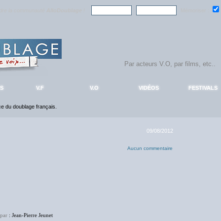
ndre la communauté
AlloDoublage
!
Mémoriser :
S
V.F
V.O
VIDÉOS
FESTIVALS
nce du doublage français.
09/08/2012
Aucun commentaire
 par
: Jean-Pierre Jeunet