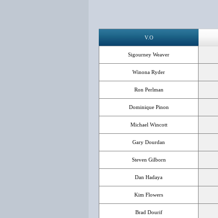
V.O
Sigourney Weaver
Winona Ryder
Ron Perlman
Dominique Pinon
Michael Wincott
Gary Dourdan
Steven Gilborn
Dan Hadaya
Kim Flowers
Brad Dourif