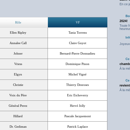
En ce j
2024!
Rôle
VF
Toute l
heureus
Ellen Ripley
Tania Torrens
Annalee Call
Claire Guyot
Joyeux 
Johner
Bernard-Pierre Donnadieu
Vriess
Dominique Pinon
chambr
À la mé
Elgyn
Michel Vigné
Christie
Thierry Desroses
revien
À la mé
Voix du Père
Eric Etcheverry
Général Perez
Hervé Jolly
Hillard
Pascale Jacquemont
Dr. Gediman
Patrick Laplace