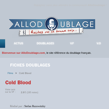
Rejoignez sans plus attendre la communauté
AlloDoublage
!
ACTUS
DOUBLAGES
V.F
V.O
Bienvenue sur AlloDoublage.com
, le site référence du doublage français.
Films
>
Cold Blood
Votre avis
sur la VF :
2.0
/5 (195 notes)
Réalisé par
: Stefan Ruzowitzky