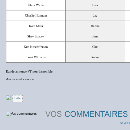
Olvia Wilde
Liza
Charlie Hunnam
Jay
Kate Mara
Hanna
Sissy Spacek
June
Kris Kirstofferson
Chet
Treat Williams
Becker
Bande annonce VF non disponible.
Aucun média associé.
thriller
Soyez l