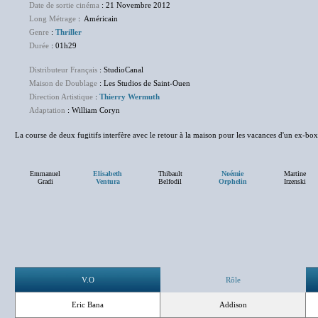
Date de sortie cinéma
: 21 Novembre 2012
Long Métrage
: Américain
Genre
:
Thriller
Durée
: 01h29
Distributeur Français
: StudioCanal
Maison de Doublage
: Les Studios de Saint-Ouen
Direction Artistique
:
Thierry Wermuth
Adaptation
: William Coryn
La course de deux fugitifs interfère avec le retour à la maison pour les vacances d'un ex-box
Emmanuel
Elisabeth
Thibault
Noémie
Martine
Gradi
Ventura
Belfodil
Orphelin
Irzenski
V.O
Rôle
Eric Bana
Addison