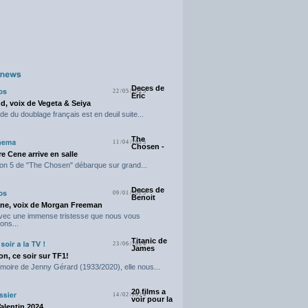
Deces de
22/05/2025
Eric
d, voix de Vegeta & Seiya
e du doublage français est en deuil suite...
The
11/04/2025
Chosen -
e Cene arrive en salle
on 5 de "The Chosen" débarque sur grand...
Deces de
09/01/2025
Benoit
ne, voix de Morgan Freeman
avec une immense tristesse que nous vous
ons...
Titanic de
23/06/2024
James
n, ce soir sur TF1!
moire de Jenny Gérard (1933/2020), elle nous...
20 films a
14/02/2024
voir pour la
Valentin 2024