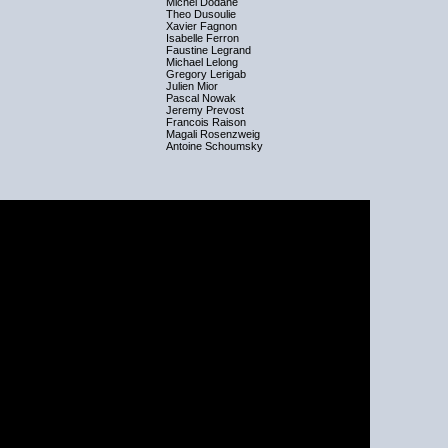
Michel Dodane
Theo Dusoulie
Xavier Fagnon
Isabelle Ferron
Faustine Legrand
Michael Lelong
Gregory Lerigab
Julien Mior
Pascal Nowak
Jeremy Prevost
Francois Raison
Magali Rosenzweig
Antoine Schoumsky