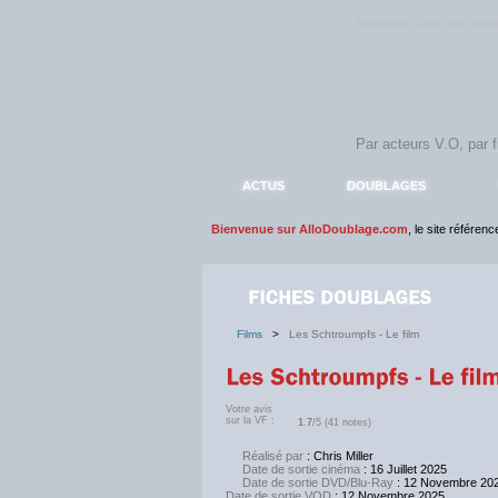
Rejoignez sans plus atte
ACTUS
DOUBLAGES
Bienvenue sur AlloDoublage.com
, le site référen
Films
>
Les Schtroumpfs - Le film
Votre avis
sur la VF :
1.7
/5 (41 notes)
Réalisé par
: Chris Miller
Date de sortie cinéma
: 16 Juillet 2025
Date de sortie DVD/Blu-Ray
: 12 Novembre 20
Date de sortie VOD
: 12 Novembre 2025