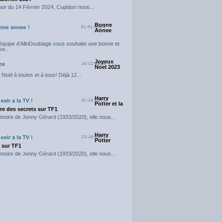
our du 14 Février 2024, Cupidon nous...
Bonne
01/01/2024
Annee
'équipe d'AlloDoublage vous souhaite une bonne et
e...
Joyeux
24/12/2023
Noel 2023
Noël à toutes et à tous! Déjà 12...
Harry
31/10/2023
Potter et la
e des secrets sur TF1
moire de Jenny Gérard (1933/2020), elle nous...
Harry
23/10/2023
Potter
t sur TF1
moire de Jenny Gérard (1933/2020), elle nous...