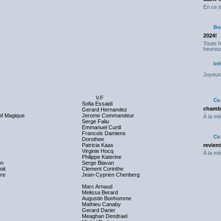
En ce j
2024!
Toute l
heureus
Joyeux 
V.F
Sofia Essaidi
chambr
Gerard Hernandez
f Magique
Jerome Commandeur
À la mé
Serge Faliu
Emmanuel Curtil
Francois Damiens
Dorothee
Patricia Kaas
revien
Virginie Hocq
À la mé
Philippe Katerine
on
Serge Biavan
oit
Clement Corinthe
re
Jean-Cyprien Chenberg
Marc Arnaud
Melissa Berard
Augustin Bonhomme
Mathieu Canaby
Gerard Darier
Meaghan Dendrael