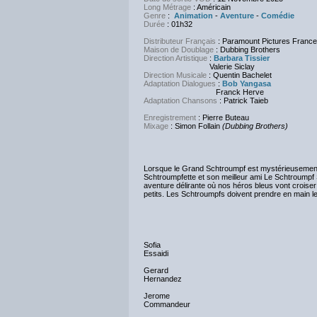
Long Métrage
: Américain
Genre
:
Animation
-
Aventure
-
Comédie
Durée
: 01h32
Distributeur Français
: Paramount Pictures France
Maison de Doublage
: Dubbing Brothers
Direction Artistique
:
Barbara Tissier
Valerie Siclay
Direction Musicale
: Quentin Bachelet
Adaptation Dialogues
:
Bob Yangasa
Franck Herve
Adaptation Chansons
: Patrick Taieb
Enregistrement
: Pierre Buteau
Mixage
: Simon Follain
(Dubbing Brothers)
Lorsque le Grand Schtroumpf est mystérieusement 
Schtroumpfette et son meilleur ami Le Schtroumpf
aventure délirante où nos héros bleus vont crois
petits. Les Schtroumpfs doivent prendre en main le
Sofia
Essaidi
Gerard
Hernandez
Jerome
Commandeur