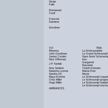
Serge
Faliu
Emmanuel
Curtil
Francois
Damiens
Dorothee
V.O
Rôle
Rihanna
La Schtroumpfett
John Goodman
Le Grand Schtroumpf
James Corden
Sans Nom/ Schtroump
Nick Offerman
Ken
Gargamel
J.P. Karliak
Razamel
Amy Sedaris
Chanti Grimoire
Natasha Lyonne
Mama Poot
Sandra Oh
Moxie
Maya Erskine
Le Schtroumpf coquet
Chris Miller
Le Schtroumpf grogn
Hugo Miller
Le Schtroumpf maladr
Le Schtroumpf murmu
AMBIANCES