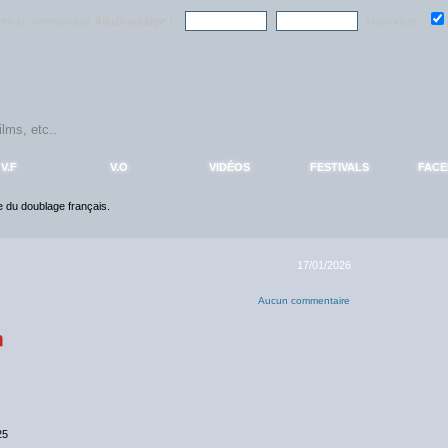
ndre la communauté
AlloDoublage
!
Mémoriser :
V.F
V.O
VIDÉOS
FESTIVALS
FAC
ce du doublage français.
17/01/2026
Aucun commentaire
25