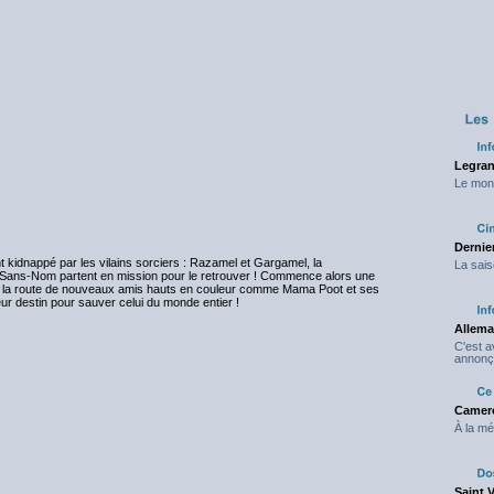
Legran
Le mond
Dernier
kidnappé par les vilains sorciers : Razamel et Gargamel, la
La sais
 Sans-Nom partent en mission pour le retrouver ! Commence alors une
er la route de nouveaux amis hauts en couleur comme Mama Poot et ses
ur destin pour sauver celui du monde entier !
Allema
C'est 
annonç
Camero
À la mé
Saint 