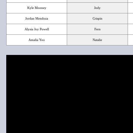
Kyle Mooney
Jody
Jordan Mendoza
Crispin
Alysia Joy Powell
Fern
Amalia Yoo
Natalie