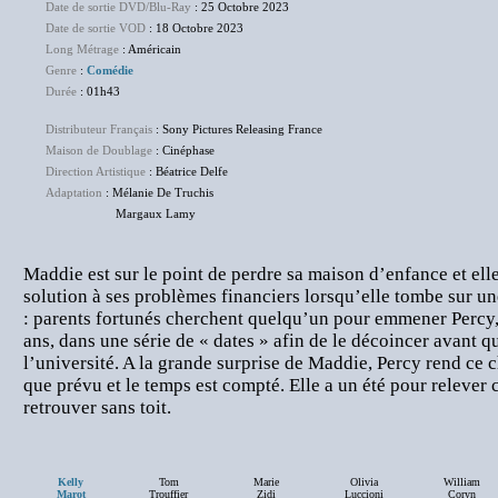
Date de sortie DVD/Blu-Ray
: 25 Octobre 2023
Date de sortie VOD
: 18 Octobre 2023
Long Métrage
: Américain
Genre
:
Comédie
Durée
: 01h43
Distributeur Français
: Sony Pictures Releasing France
Maison de Doublage
: Cinéphase
Direction Artistique
: Béatrice Delfe
Adaptation
: Mélanie De Truchis
Margaux Lamy
Maddie est sur le point de perdre sa maison d’enfance et ell
solution à ses problèmes financiers lorsqu’elle tombe sur un
: parents fortunés cherchent quelqu’un pour emmener Percy, l
ans, dans une série de « dates » afin de le décoincer avant qu
l’université. A la grande surprise de Maddie, Percy rend ce
que prévu et le temps est compté. Elle a un été pour relever 
retrouver sans toit.
Kelly
Tom
Marie
Olivia
William
Marot
Trouffier
Zidi
Luccioni
Coryn