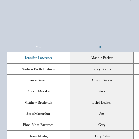
V.O
Rôle
Jennifer Lawrence
Maddie Barker
Andrew Barth Feldman
Percy Becker
Laura Benanti
Allison Becker
Natalie Morales
Sara
Matthew Broderick
Laird Becker
Scott MacArthur
Jim
Ebon Moss-Bachrach
Gary
Hasan Minhaj
Doug Kahn