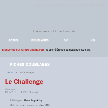
Rejoignez sans plus attendre la communauté
AlloDoublage
!
ACTUS
DOUBLAGES
V.F
V.O
Bienvenue sur AlloDoublage.com
, le site référence du doublage français.
Films
>
Le Challenge
Votre avis
sur la VF :
3.1
/5 (129 notes)
Réalisé par
: Gene Stupnitsky
Date de sortie cinéma
: 21 Juin 2023