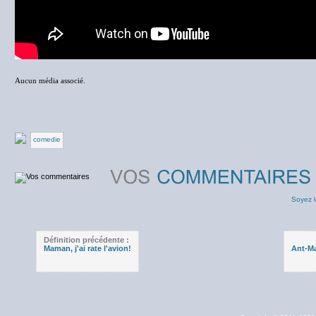
Aucun média associé.
comedie
Soyez l
Définition précédente :
Maman, j'ai rate l'avion!
Ant-Ma