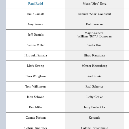
Paul Rudd
Moris "
Moe
" Berg
Paul Giamatti
Samuel "
Sam
" Goudsmit
Guy Pearce
Bob Furman
Major-Général
Jeff Daniels
William "
Bill
" J. Donovan
Sienna Miller
Estella Huni
Hiroyuki Sanada
Hisao Kawabata
Mark Strong
Werner Heisenberg
Shea Whigham
Joe Cronin
Tom Wilkinson
Paul Scherrer
John Schwab
Lefty Grove
Ben Miles
Jerry Fredericks
Connie Nielsen
Koranda
Gabriel Andrews
Colonel Britannique