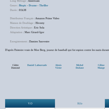
Long Métrage
: Américain
Genre
:
Biopic
-
Drame
-
Thriller
Durée
: 01h38
Distributeur Français
: Amazon Prime Video
Maison de Doublage
: Hiventy
Direction Artistique
: Eric Sola
Adaptation
: Marc Girard-Igor
Enregistrement
: Damien Sauvestre
D'après l'histoire vraie de Moe Berg, joueur de baseball qui fut espion contre les nazis dura
Cédric
Daniel Lafourcade
Alexis
Michel
Céline
Dumond
Victor
Dodane
Mauge
V.O
Rôle