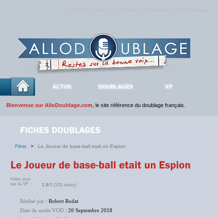
Rejoignez sans plus attendre la communauté
AlloDoublage
!
ACTUS
DOUBLAGES
V.F
Bienvenue sur AlloDoublage.com
, le site référence du doublage français.
Films
>
Le Joueur de base-ball etait un Espion
Votre avis
sur la VF :
1.9
/5 (105 notes)
Réalisé par
: Robert Rodat
Date de sortie VOD
: 20 Septembre 2018