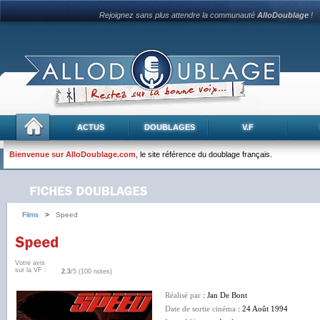
Rejoignez sans plus attendre la communauté
AlloDoublage
!
ACTUS
DOUBLAGES
V.F
Bienvenue sur AlloDoublage.com
, le site référence du doublage français.
Films
>
Speed
Votre avis
sur la VF :
2.3
/5 (100 notes)
Réalisé par
: Jan De Bont
Date de sortie cinéma
: 24 Août 1994