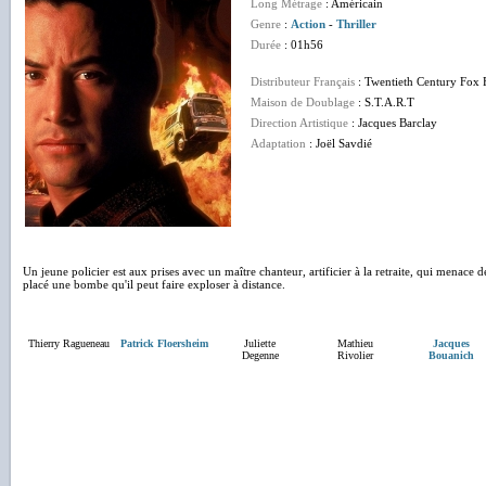
Long Métrage
: Américain
Genre
:
Action
-
Thriller
Durée
: 01h56
Distributeur Français
: Twentieth Century Fox 
Maison de Doublage
: S.T.A.R.T
Direction Artistique
: Jacques Barclay
Adaptation
: Joël Savdié
Un jeune policier est aux prises avec un maître chanteur, artificier à la retraite, qui menace d
placé une bombe qu'il peut faire exploser à distance.
Thierry Ragueneau
Patrick Floersheim
Juliette
Mathieu
Jacques
Degenne
Rivolier
Bouanich