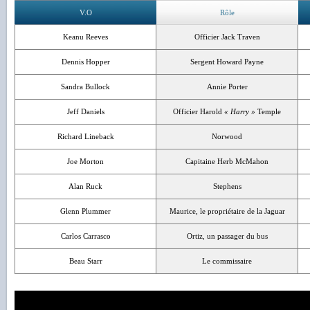
V.O
Rôle
Keanu Reeves
Officier Jack Traven
Dennis Hopper
Sergent Howard Payne
Sandra Bullock
Annie Porter
Jeff Daniels
Officier Harold
« Harry »
Temple
Richard Lineback
Norwood
Joe Morton
Capitaine Herb McMahon
Alan Ruck
Stephens
Glenn Plummer
Maurice, le propriétaire de la Jaguar
Carlos Carrasco
Ortiz, un passager du bus
Beau Starr
Le commissaire