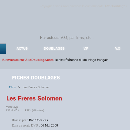
Rejoignez sans plus attendre la communauté
AlloDoublage
!
ACTUS
DOUBLAGES
V.F
V.O
Bienvenue sur AlloDoublage.com
, le site référence du doublage français.
Films
>
Les Freres Solomon
Votre avis
sur la VF :
2.0
/5 (90 notes)
Réalisé par
: Bob Odenkirk
Date de sortie DVD
: 06 Mai 2008