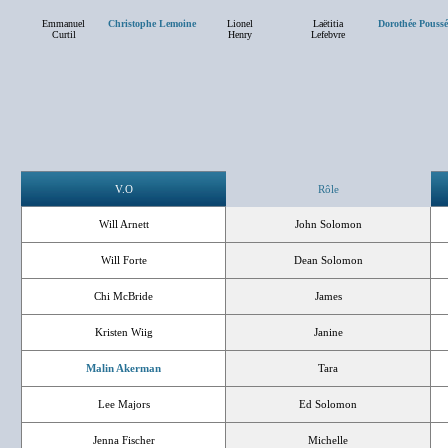
Emmanuel
Christophe Lemoine
Lionel
Laëtitia
Dorothée Pouss
Curtil
Henry
Lefebvre
V.O
Rôle
Will Arnett
John Solomon
Will Forte
Dean Solomon
Chi McBride
James
Kristen Wiig
Janine
Malin Akerman
Tara
Lee Majors
Ed Solomon
Jenna Fischer
Michelle