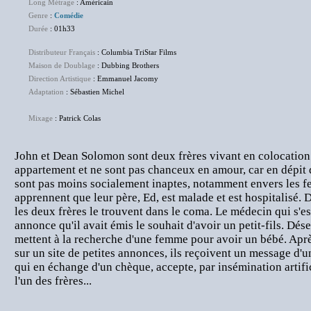
Long Métrage
: Américain
Genre
:
Comédie
Durée
: 01h33
Distributeur Français
: Columbia TriStar Films
Maison de Doublage
: Dubbing Brothers
Direction Artistique
: Emmanuel Jacomy
Adaptation
: Sébastien Michel
Mixage
: Patrick Colas
John et Dean Solomon sont deux frères vivant en colocatio
appartement et ne sont pas chanceux en amour, car en dépit de
sont pas moins socialement inaptes, notamment envers les fe
apprennent que leur père, Ed, est malade et est hospitalisé. Dè
les deux frères le trouvent dans le coma. Le médecin qui s'es
annonce qu'il avait émis le souhait d'avoir un petit-fils. Dé
mettent à la recherche d'une femme pour avoir un bébé. Apr
sur un site de petites annonces, ils reçoivent un message d'u
qui en échange d'un chèque, accepte, par insémination artific
l'un des frères...