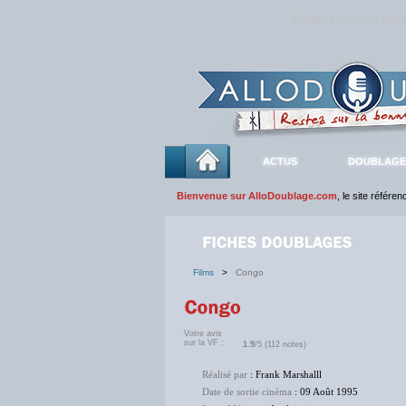
Rejoignez sans plus atte
ACTUS
DOUBLAGE
Bienvenue sur AlloDoublage.com
, le site référe
Films
>
Congo
Votre avis
sur la VF :
1.9
/5 (112 notes)
Réalisé par
: Frank Marshalll
Date de sortie cinéma
: 09 Août 1995