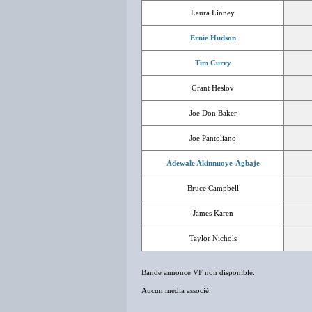
Laura Linney
Ernie Hudson
Tim Curry
Grant Heslov
Joe Don Baker
Joe Pantoliano
Adewale Akinnuoye-Agbaje
Bruce Campbell
James Karen
Taylor Nichols
Bande annonce VF non disponible.
Aucun média associé.