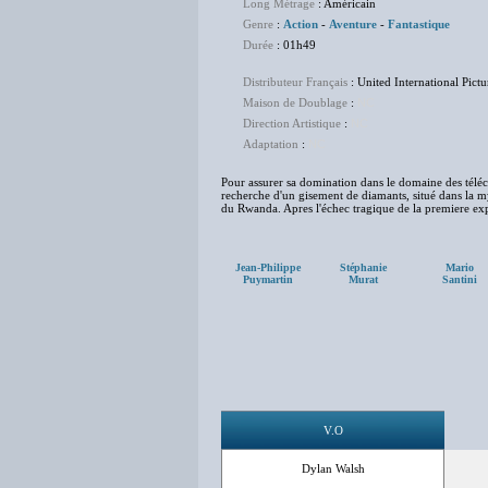
Long Métrage
: Américain
Genre
:
Action
-
Aventure
-
Fantastique
Durée
: 01h49
Distributeur Français
: United International Pictu
Maison de Doublage
:
NC
Direction Artistique
:
NC
Adaptation
:
NC
Pour assurer sa domination dans le domaine des télé
recherche d'un gisement de diamants, situé dans la my
du Rwanda. Apres l'échec tragique de la premiere exp
Jean-Philippe
Stéphanie
Mario
Puymartin
Murat
Santini
V.O
Dylan Walsh