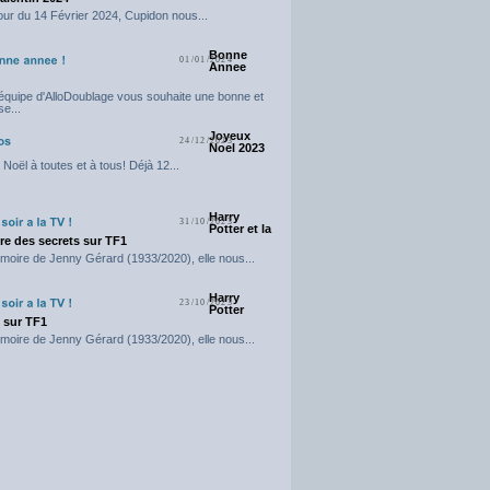
our du 14 Février 2024, Cupidon nous...
Bonne
01/01/2024
Annee
'équipe d'AlloDoublage vous souhaite une bonne et
e...
Joyeux
24/12/2023
Noel 2023
Noël à toutes et à tous! Déjà 12...
Harry
31/10/2023
Potter et la
e des secrets sur TF1
moire de Jenny Gérard (1933/2020), elle nous...
Harry
23/10/2023
Potter
t sur TF1
moire de Jenny Gérard (1933/2020), elle nous...