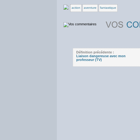
action
aventure
fantastique
Définition précédente :
Liaison dangereuse avec mon
professeur (TV)