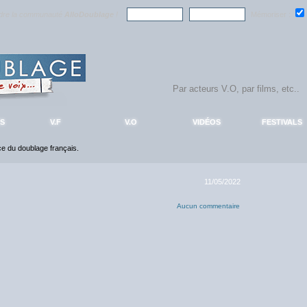
ndre la communauté
AlloDoublage
!
Mémoriser :
S
V.F
V.O
VIDÉOS
FESTIVALS
nce du doublage français.
11/05/2022
Aucun commentaire