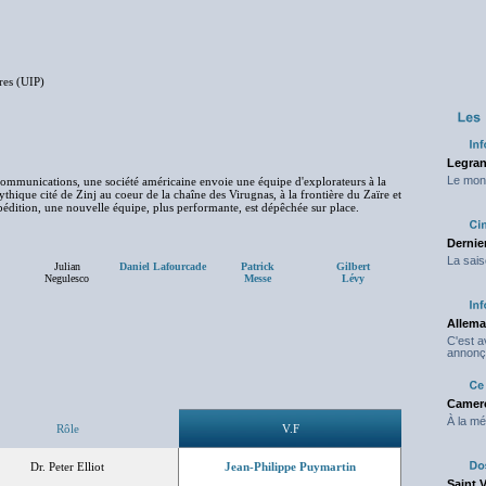
res (UIP)
Legran
Le mond
communications, une société américaine envoie une équipe d'explorateurs à la
thique cité de Zinj au coeur de la chaîne des Virugnas, à la frontière du Zaïre et
édition, une nouvelle équipe, plus performante, est dépêchée sur place.
Dernier
La sais
Julian
Daniel Lafourcade
Patrick
Gilbert
Negulesco
Messe
Lévy
Allema
C'est 
annonç
Camero
À la mé
Rôle
V.F
Dr. Peter Elliot
Jean-Philippe Puymartin
Saint 