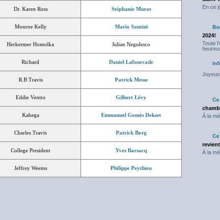
En ce j
Dr. Karen Ross
Stéphanie Murat
Monroe Kelly
Mario Santini
2024!
Toute l
Herkermer Homolka
Julian Negulesco
heureus
Richard
Daniel Lafourcade
Joyeux 
R.B Travis
Patrick Messe
Eddie Ventro
Gilbert Lévy
chambr
Kahega
Emmanuel Gomès Dekset
À la mé
Charles Travis
Patrick Borg
revien
College President
Yves Barsacq
À la mé
Jeffrey Weems
Philippe Peythieu