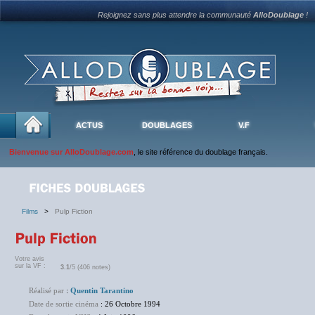
Rejoignez sans plus attendre la communauté
AlloDoublage
!
ACTUS
DOUBLAGES
V.F
Bienvenue sur AlloDoublage.com
, le site référence du doublage français.
Films
>
Pulp Fiction
Votre avis
sur la VF :
3.1
/5 (406 notes)
Réalisé par
:
Quentin Tarantino
Date de sortie cinéma
: 26 Octobre 1994