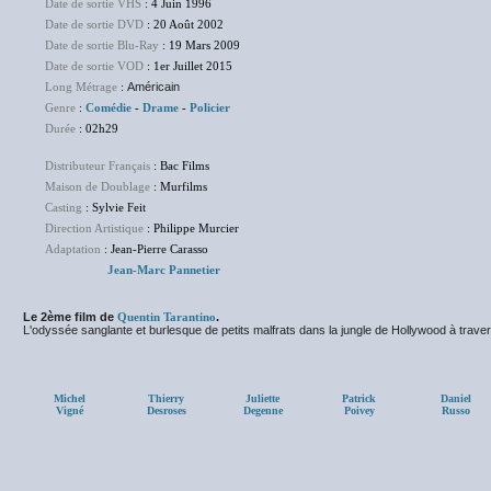
Date de sortie VHS
: 4 Juin 1996
Date de sortie DVD
: 20 Août 2002
Date de sortie Blu-Ray
: 19 Mars 2009
Date de sortie VOD
: 1er Juillet 2015
Long Métrage
:
Américain
Genre
:
Comédie
-
Drame
-
Policier
Durée
: 02h29
Distributeur Français
: Bac Films
Maison de Doublage
: Murfilms
Casting
: Sylvie Feit
Direction Artistique
: Philippe Murcier
Adaptation
: Jean-Pierre Carasso
Jean-Marc Pannetier
Le 2ème film de
Quentin Tarantino
.
L'odyssée sanglante et burlesque de petits malfrats dans la jungle de Hollywood à travers
Michel
Thierry
Juliette
Patrick
Daniel
Vigné
Desroses
Degenne
Poivey
Russo