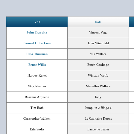
V.O
Rôle
John Travolta
Vincent Vega
Samuel L. Jackson
Jules Winnfield
Uma Thurman
Mia Wallace
Bruce Willis
Butch Coolidge
Harvey Keitel
Winston Wolfe
Ving Rhames
Marsellus Wallace
Rosanna Arquette
Jody
Tim Roth
Pumpkin
« Ringo »
Christopher Walken
Le Capitaine Koons
Eric Stoltz
Lance, le dealer