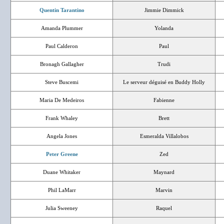
Quentin Tarantino
Jimmie Dimmick
Amanda Plummer
Yolanda
Paul Calderon
Paul
Bronagh Gallagher
Trudi
Steve Buscemi
Le serveur déguisé en Buddy Holly
Maria De Medeiros
Fabienne
Frank Whaley
Brett
Angela Jones
Esmeralda Villalobos
Peter Greene
Zed
Duane Whitaker
Maynard
Phil LaMarr
Marvin
Julia Sweeney
Raquel