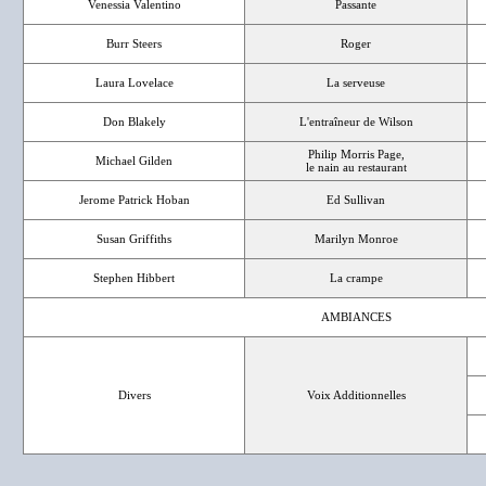
Venessia Valentino
Passante
Burr Steers
Roger
Laura Lovelace
La serveuse
Don Blakely
L'entraîneur de Wilson
Philip Morris Page,
Michael Gilden
le nain au restaurant
Jerome Patrick Hoban
Ed Sullivan
Susan Griffiths
Marilyn Monroe
Stephen Hibbert
La crampe
AMBIANCES
Divers
Voix Additionnelles