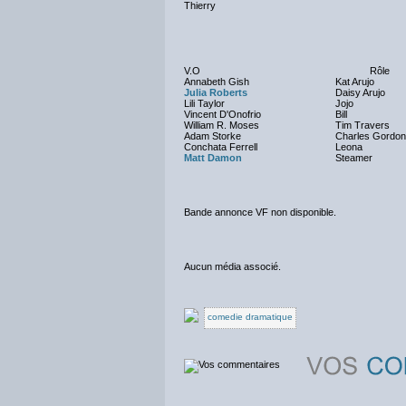
Thierry
V.O
Rôle
Annabeth Gish
Kat Arujo
Julia Roberts
Daisy Arujo
Lili Taylor
Jojo
Vincent D'Onofrio
Bill
William R. Moses
Tim Travers
Adam Storke
Charles Gordon 
Conchata Ferrell
Leona
Matt Damon
Steamer
Bande annonce VF non disponible.
Aucun média associé.
comedie dramatique