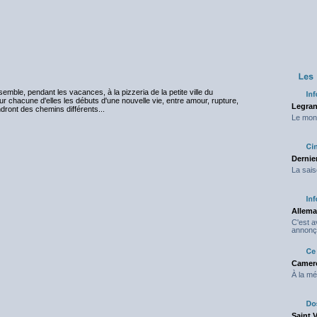
semble, pendant les vacances, à la pizzeria de la petite ville du
chacune d'elles les débuts d'une nouvelle vie, entre amour, rupture,
Legran
dront des chemins différents...
Le mond
Dernier
La sais
Allema
C'est 
annonç
Camero
À la mé
Saint 