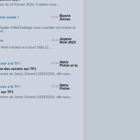
our du 14 Février 2024, Cupidon nous...
Bonne
01/01/2024
Annee
'équipe d'AlloDoublage vous souhaite une bonne et
e...
Joyeux
24/12/2023
Noel 2023
Noël à toutes et à tous! Déjà 12...
Harry
31/10/2023
Potter et la
e des secrets sur TF1
moire de Jenny Gérard (1933/2020), elle nous...
Harry
23/10/2023
Potter
t sur TF1
moire de Jenny Gérard (1933/2020), elle nous...