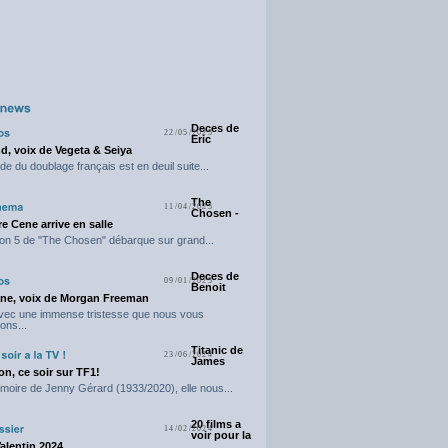
Deces de
22/05/2025
Eric
d, voix de Vegeta & Seiya
e du doublage français est en deuil suite...
The
11/04/2025
Chosen -
e Cene arrive en salle
on 5 de "The Chosen" débarque sur grand...
Deces de
09/01/2025
Benoit
ne, voix de Morgan Freeman
avec une immense tristesse que nous vous
ons...
Titanic de
23/06/2024
James
n, ce soir sur TF1!
moire de Jenny Gérard (1933/2020), elle nous...
20 films a
14/02/2024
voir pour la
Valentin 2024