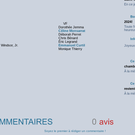
En ce j
2024!
VF
Toute l
Dorothée Jemma
heureus
Céline Monsarrat
Déborah Perret
Chris Bénard
Éric Legrand
Windsor, Jr.
Emmanuel Curtil
Joyeux 
Monique Thierry
NC
chambr
À la mé
revien
À la mé
0
avis
Soyez le premier à rédiger un commentaire !