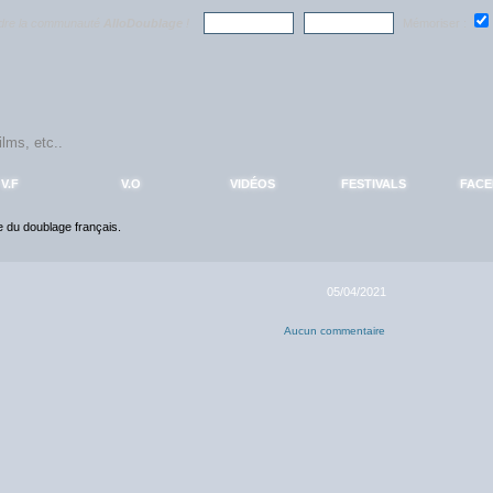
ndre la communauté
AlloDoublage
!
Mémoriser :
V.F
V.O
VIDÉOS
FESTIVALS
FAC
ce du doublage français.
05/04/2021
Aucun commentaire