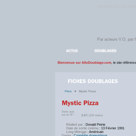
Rejoignez sans plus atte
ACTUS
DOUBLAGES
Bienvenue sur AlloDoublage.com
, le site référen
Films
>
Mystic Pizza
Votre avis
sur la VF :
2.0
/5 (103 notes)
Réalisé par
: Donald Petrie
Date de sortie cinéma
: 13 Février 1991
Long Métrage
: Américain
Genre
:
Comédie dramatique