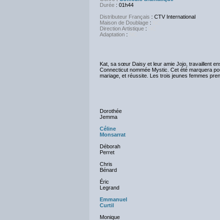
Durée
: 01h44
Distributeur Français
: CTV International
Maison de Doublage
:
NC
Direction Artistique
:
NC
Adaptation
:
NC
Kat, sa sœur Daisy et leur amie Jojo, travaillent en
Connecticut nommée Mystic. Cet été marquera pour 
mariage, et réussite. Les trois jeunes femmes pren
Dorothée
Jemma
Céline
Monsarrat
Déborah
Perret
Chris
Bénard
Éric
Legrand
Emmanuel
Curtil
Monique