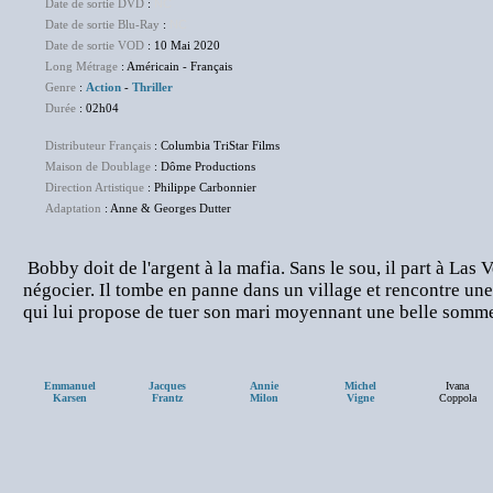
Date de sortie DVD
:
NC
Date de sortie Blu-Ray
:
NC
Date de sortie VOD
: 10 Mai 2020
Long Métrage
: Américain - Français
Genre
:
Action
-
Thriller
Durée
: 02h04
Distributeur Français
: Columbia TriStar Films
Maison de Doublage
: Dôme Productions
Direction Artistique
: Philippe Carbonnier
Adaptation
: Anne & Georges Dutter
Bobby doit de l'argent à la mafia. Sans le sou, il part à Las 
négocier. Il tombe en panne dans un village et rencontre une
qui lui propose de tuer son mari moyennant une belle somme
Emmanuel
Jacques
Annie
Michel
Ivana
Karsen
Frantz
Milon
Vigne
Coppola