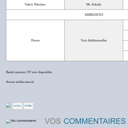
Valery Nikolaev
Mr. Arkady
AMBIANCES
Divers
Voix Additionnelles
Bande annonce VF non disponible.
Aucun média associé.
action
thriller