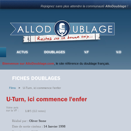
Rejoignez sans plus attendre la communauté
AlloDoublage
!
ACTUS
DOUBLAGES
V.F
V.O
Bienvenue sur AlloDoublage.com
, le site référence du doublage français.
Films
>
U-Turn, ici commence l'enfer
Votre avis
sur la VF :
1.8
/5 (112 notes)
Réalisé par
: Oliver Stone
Date de sortie cinéma
: 14 Janvier 1998