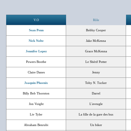
V.O
Rôle
Sean Penn
Bobby Cooper
Nick Nolte
Jake McKenna
Jennifer Lopez
Grace McKenna
Powers Boothe
Le Shérif Potter
Claire Danes
Jenny
Joaquin Phoenix
Toby N. Tucker
Billy Bob Thornton
Darrel
Jon Voight
L'aveugle
Liv Tyler
La fille de la gare des bus
Abraham Benrubi
Un biker