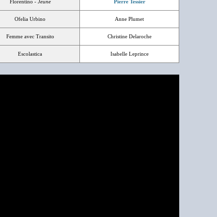
Florentino -
Jeune
Pierre Tessier
Ofelia Urbino
Anne Plumet
Femme avec Transito
Christine Delaroche
Escolastica
Isabelle Leprince