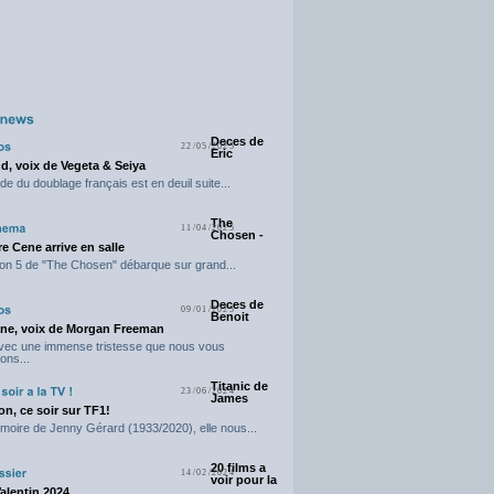
Deces de
22/05/2025
Eric
d, voix de Vegeta & Seiya
e du doublage français est en deuil suite...
The
11/04/2025
Chosen -
e Cene arrive en salle
on 5 de "The Chosen" débarque sur grand...
Deces de
09/01/2025
Benoit
ne, voix de Morgan Freeman
avec une immense tristesse que nous vous
ons...
Titanic de
23/06/2024
James
n, ce soir sur TF1!
moire de Jenny Gérard (1933/2020), elle nous...
20 films a
14/02/2024
voir pour la
Valentin 2024