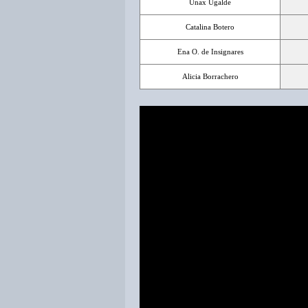
Unax Ugalde
Catalina Botero
Ena O. de Insignares
Alicia Borrachero