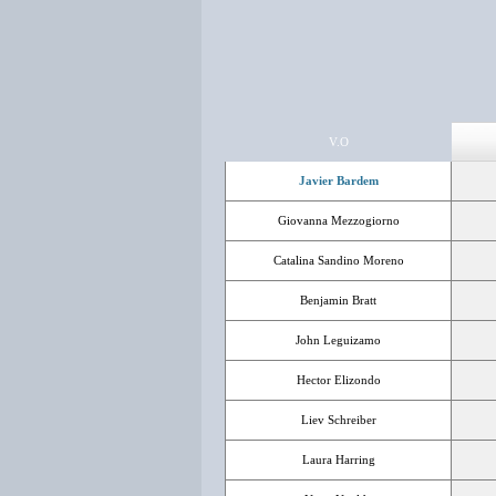
V.O
Javier Bardem
Giovanna Mezzogiorno
Catalina Sandino Moreno
Benjamin Bratt
John Leguizamo
Hector Elizondo
Liev Schreiber
Laura Harring