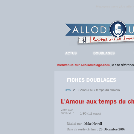
Rejoignez sans plus atte
ACTUS
DOUBLAGES
Bienvenue sur AlloDoublage.com
, le site référen
Films
>
L'Amour aux temps du cholera
Votre avis
sur la VF :
1.9
/5 (111 notes)
Réalisé par
: Mike Newell
Date de sortie cinéma
: 26 Décembre 2007