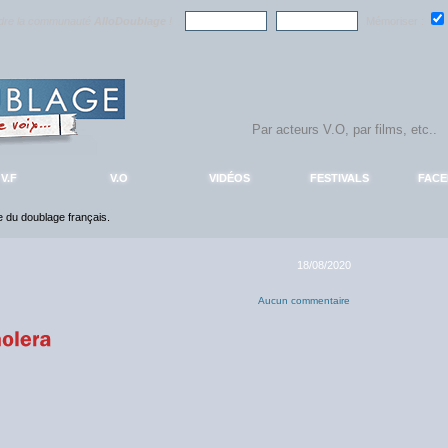
ndre la communauté
AlloDoublage
!
Mémoriser :
V.F
V.O
VIDÉOS
FESTIVALS
FAC
ce du doublage français.
18/08/2020
Aucun commentaire