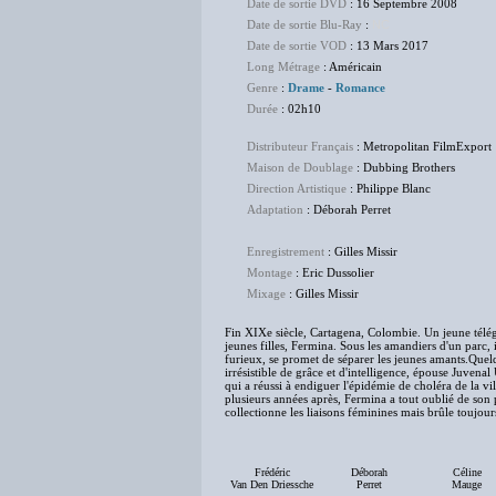
Date de sortie DVD
: 16 Septembre 2008
Date de sortie Blu-Ray
:
NC
Date de sortie VOD
: 13 Mars 2017
Long Métrage
: Américain
Genre
:
Drame
-
Romance
Durée
: 02h10
Distributeur Français
: Metropolitan FilmExport
Maison de Doublage
: Dubbing Brothers
Direction Artistique
: Philippe Blanc
Adaptation
: Déborah Perret
Enregistrement
: Gilles Missir
Montage
: Eric Dussolier
Mixage
: Gilles Missir
Fin XIXe siècle, Cartagena, Colombie. Un jeune télég
jeunes filles, Fermina. Sous les amandiers d'un parc, 
furieux, se promet de séparer les jeunes amants.Quel
irrésistible de grâce et d'intelligence, épouse Juven
qui a réussi à endiguer l'épidémie de choléra de la vil
plusieurs années après, Fermina a tout oublié de son 
collectionne les liaisons féminines mais brûle toujou
Frédéric
Déborah
Céline
Van Den Driessche
Perret
Mauge