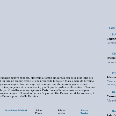
Legran
Le mond
Dernier
La sais
Allema
raphiste pauvre et poète, Florentino, tombe amoureux fou de la plus jolie des
il lui jure un amour éternel et elle promet de l'épouser. Mais le père de Fermina,
C'est 
ques années plus tard, celle qui est devenue une éblouissante jeune femme,
annonç
al Urbino, un jeune et riche médecin, plutôt que le médiocre Florentino. L'homme
le part s'installer avec son épouse à Paris. Lorsqu'ils reviennent à Cartagena
premier amour...Florentino, lui, ne l'a pas oubliée. Devenu un riche armateur, il
rs d'amour pour la belle Fermina...
Camero
À la mé
Jean-Pierre Michael
Julien
Féodor
Pierre
Kramer
Atkine
Tessier
Saint 