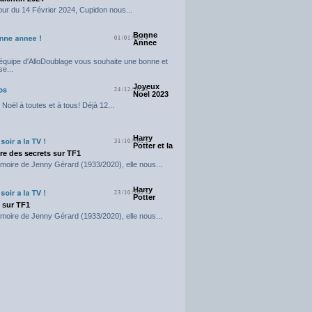
our du 14 Février 2024, Cupidon nous...
Bonne
01/01/2024
Annee
'équipe d'AlloDoublage vous souhaite une bonne et
e...
Joyeux
24/12/2023
Noel 2023
Noël à toutes et à tous! Déjà 12...
Harry
31/10/2023
Potter et la
e des secrets sur TF1
moire de Jenny Gérard (1933/2020), elle nous...
Harry
23/10/2023
Potter
t sur TF1
moire de Jenny Gérard (1933/2020), elle nous...