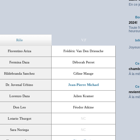
En ce j
2024!
Toute l
heureus
Rôle
V.F
Joyeux 
Florentino Ariza
Frédéric Van Den Driessche
Fermina Daza
Déborah Perret
chambr
Hildebranda Sanchez
Céline Mauge
À la mé
Dr. Juvenal Urbino
Jean-Pierre Michael
revien
Lorenzo Daza
Julien Kramer
À la mé
Don Leo
Féodor Atkine
Lotario Thurgot
NC
Sara Noriega
NC