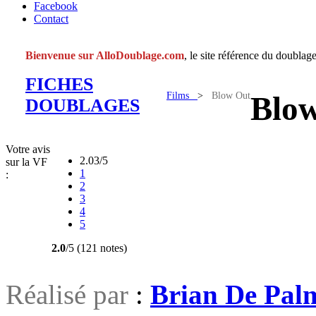
Facebook
Contact
Bienvenue sur AlloDoublage.com
, le site référence du doublage
FICHES
Films
>
Blow Out
Blo
DOUBLAGES
Votre avis
2.03/5
sur la VF
1
:
2
3
4
5
2.0
/5 (121 notes)
Réalisé par
:
Brian De Pal