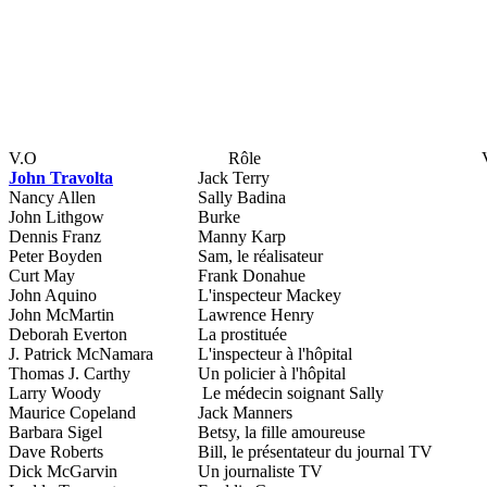
V.O
Rôle
John Travolta
Jack Terry
Nancy Allen
Sally Badina
John Lithgow
Burke
Dennis Franz
Manny Karp
Peter Boyden
Sam, le réalisateur
Curt May
Frank Donahue
John Aquino
L'inspecteur Mackey
John McMartin
Lawrence Henry
Deborah Everton
La prostituée
J. Patrick McNamara
L'inspecteur à l'hôpital
Thomas J. Carthy
Un policier à l'hôpital
Larry Woody
Le médecin soignant Sally
Maurice Copeland
Jack Manners
Barbara Sigel
Betsy, la fille amoureuse
Dave Roberts
Bill, le présentateur du journal TV
Dick McGarvin
Un journaliste TV