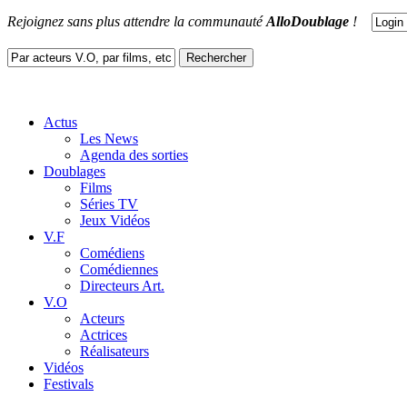
Rejoignez sans plus attendre la communauté
AlloDoublage
!
Actus
Les News
Agenda des sorties
Doublages
Films
Séries TV
Jeux Vidéos
V.F
Comédiens
Comédiennes
Directeurs Art.
V.O
Acteurs
Actrices
Réalisateurs
Vidéos
Festivals