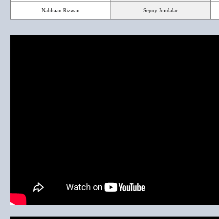
Nabhaan Rizwan
Sepoy Jondalar