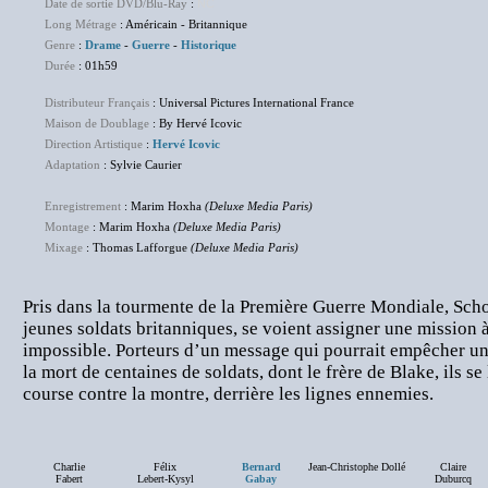
Date de sortie DVD/Blu-Ray
:
NC
Long Métrage
: Américain - Britannique
Genre
:
Drame
-
Guerre
-
Historique
Durée
: 01h59
Distributeur Français
: Universal Pictures International France
Maison de Doublage
: By Hervé Icovic
Direction Artistique
:
Hervé Icovic
Adaptation
: Sylvie Caurier
Enregistrement
: Marim Hoxha
(Deluxe Media Paris)
Montage
: Marim Hoxha
(Deluxe Media Paris)
Mixage
: Thomas Lafforgue
(Deluxe Media Paris)
Pris dans la tourmente de la Première Guerre Mondiale, Scho
jeunes soldats britanniques, se voient assigner une mission 
impossible. Porteurs d’un message qui pourrait empêcher une
la mort de centaines de soldats, dont le frère de Blake, ils s
course contre la montre, derrière les lignes ennemies.
Charlie
Félix
Bernard
Jean-Christophe Dollé
Claire
Fabert
Lebert-Kysyl
Gabay
Duburcq