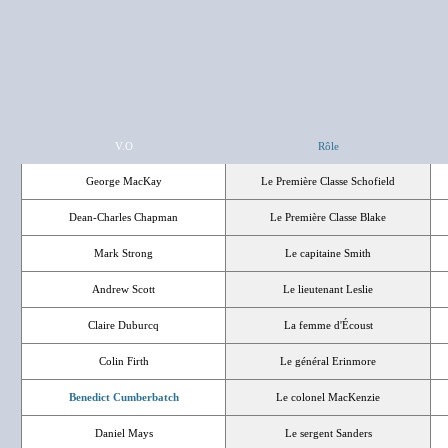
V.O
Rôle
George MacKay
Le Première Classe Schofield
Dean-Charles Chapman
Le Première Classe Blake
Mark Strong
Le capitaine Smith
Andrew Scott
Le lieutenant Leslie
Claire Duburcq
La femme d'Écoust
Colin Firth
Le général Erinmore
Benedict Cumberbatch
Le colonel MacKenzie
Daniel Mays
Le sergent Sanders