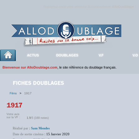
Rejoignez sans plus attendre la communauté
AlloDoublage
!
ACTUS
DOUBLAGES
V.F
V.O
Bienvenue sur AlloDoublage.com
, le site référence du doublage français.
Films
>
1917
Votre avis
sur la VF :
1.9
/5 (169 notes)
Réalisé par
:
Sam Mendes
Date de sortie cinéma
: 15 Janvier 2020