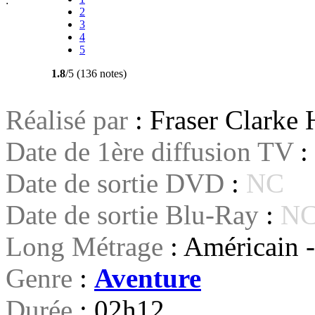
:
2
3
4
5
1.8
/5 (136 notes)
Réalisé par
: Fraser Clarke 
Date de 1ère diffusion TV
:
Date de sortie DVD
:
NC
Date de sortie Blu-Ray
:
N
Long Métrage
: Américain -
Genre
:
Aventure
Durée
: 02h12