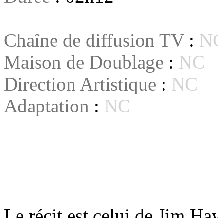
Chaîne de diffusion TV
:
N
Maison de Doublage
:
NC
Direction Artistique
:
NC
Adaptation
:
NC
Le récit est celui de Jim Ha