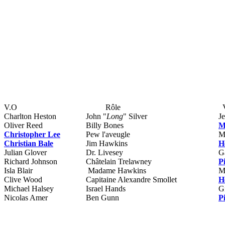
V.O
Rôle
Charlton Heston
John "
Long
" Silver
J
Oliver Reed
Billy Bones
M
Christopher Lee
Pew l'aveugle
M
Christian Bale
Jim Hawkins
H
Julian Glover
Dr. Livesey
G
Richard Johnson
Châtelain Trelawney
P
Isla Blair
Madame Hawkins
M
Clive Wood
Capitaine Alexandre Smollet
H
Michael Halsey
Israel Hands
G
Nicolas Amer
Ben Gunn
P