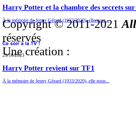
Harry Potter et la chambre des secrets su
Copyright © 2011-2021
Al
À la mémoire de Jenny Gérard (1933/2020), elle nous...
réservés
Une création :
23/10/2023
Harry Potter revient sur TF1
À la mémoire de Jenny Gérard (1933/2020), elle nous...