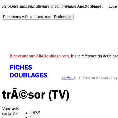
Rejoignez sans plus attendre la communauté
AlloDoublage
!
ACTUS
DOUBLAGES
V.F
V.O
FACEBOOK
CONTACT
Bienvenue sur AlloDoublage.com
, le site référence du doublage
Films
>
L'Ã®le au trÃ©sor (TV)
Votre avis
1.82/5
sur la VF
1