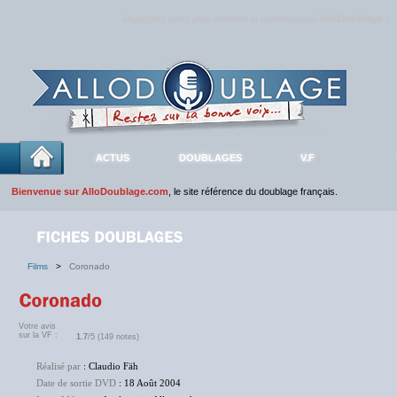
Rejoignez sans plus attendre la communauté
AlloDoublage
!
ACTUS
DOUBLAGES
V.F
Bienvenue sur AlloDoublage.com
, le site référence du doublage français.
Films
>
Coronado
Votre avis
sur la VF :
1.7
/5 (149 notes)
Réalisé par
: Claudio Fäh
Date de sortie DVD
: 18 Août 2004