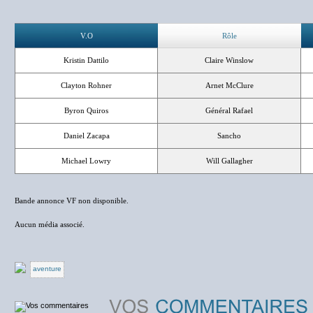
V.O
Rôle
Kristin Dattilo
Claire Winslow
Clayton Rohner
Arnet McClure
Byron Quiros
Général Rafael
Daniel Zacapa
Sancho
Michael Lowry
Will Gallagher
Bande annonce VF non disponible.
Aucun média associé.
aventure