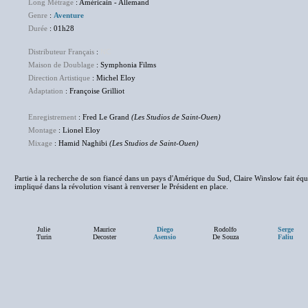
Long Métrage
: Américain - Allemand
Genre
:
Aventure
Durée
: 01h28
Distributeur Français
:
NC
Maison de Doublage
: Symphonia Films
Direction Artistique
: Michel Eloy
Adaptation
: Françoise Grilliot
Enregistrement
: Fred Le Grand
(Les Studios de Saint-Ouen)
Montage
: Lionel Eloy
Mixage
: Hamid Naghibi
(Les Studios de Saint-Ouen)
Partie à la recherche de son fiancé dans un pays d'Amérique du Sud, Claire Winslow fait éq
impliqué dans la révolution visant à renverser le Président en place.
Julie
Maurice
Diego
Rodolfo
Serge
Turin
Decoster
Asensio
De Souza
Faliu