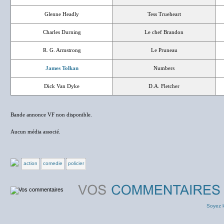
Glenne Headly
Tess Trueheart
Charles Durning
Le chef Brandon
R. G. Armstrong
Le Pruneau
James Tolkan
Numbers
Dick Van Dyke
D.A. Fletcher
Bande annonce VF non disponible.
Aucun média associé.
action
comedie
policier
Soyez l