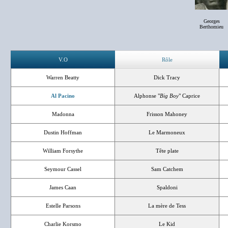
Georges
Berthomieu
V.O
Rôle
Warren Beatty
Dick Tracy
Al Pacino
Alphonse "
Big Boy
" Caprice
Madonna
Frisson Mahoney
Dustin Hoffman
Le Marmoneux
William Forsythe
Tête plate
Seymour Cassel
Sam Catchem
James Caan
Spaldoni
Estelle Parsons
La mère de Tess
Charlie Korsmo
Le Kid