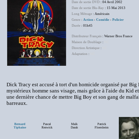
Date de sortie DVD
: 04 Avril 2002
Date de sortie Blu-Ray
: 15 Mai 2013
Long Métrage
: Américain
Genre
:
Action
-
Comédie
-
Policier
Durée
: 01h45
Distributeur Français
: Warner Bros France
Maison de Doublage
:
NC
Direction Artistique
:
NC
Adaptation
:
NC
Dick Tracy est accusé à tort d'un homicide organisé par Big
mystérieux homme sans visage, mais grâce à l'aide du Kid et d
une dernière chance de mettre Big Boy et son gang de malfai
barreaux.
Bernard
Pascal
Maïk
Patrick
Tiphaine
Renwick
Darah
Floersheim