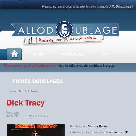
Rejoignez sans plus attendre la communauté
AlloDoublage
!
ACTUS
DOUBLAGES
V.F
Bienvenue sur AlloDoublage.com
, le site référence du doublage français.
Films
>
Dick Tracy
Votre avis
sur la VF :
1.7
/5 (153 notes)
Réalisé par
: Warren Beatty
Date de sortie cinéma
: 26 Septembre 1990