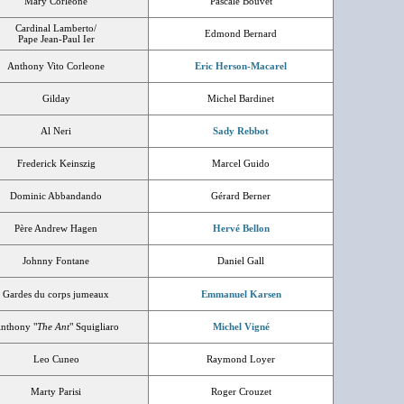
Mary Corleone
Pascale Bouvet
Cardinal Lamberto/
Edmond Bernard
Pape Jean-Paul Ier
Anthony Vito Corleone
Eric Herson-Macarel
Gilday
Michel Bardinet
Al Neri
Sady Rebbot
Frederick Keinszig
Marcel Guido
Dominic Abbandando
Gérard Berner
Père Andrew Hagen
Hervé Bellon
Johnny Fontane
Daniel Gall
Gardes du corps jumeaux
Emmanuel Karsen
nthony "
The Ant
" Squigliaro
Michel Vigné
Leo Cuneo
Raymond Loyer
Marty Parisi
Roger Crouzet