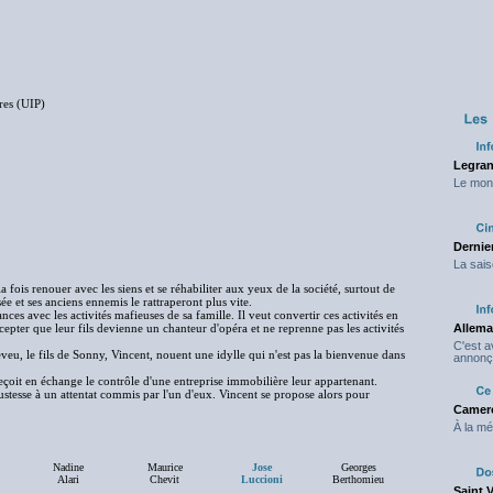
res (UIP)
Legran
Le mond
Dernier
La sais
 fois renouer avec les siens et se réhabiliter aux yeux de la société, surtout de
ssée et ses anciens ennemis le rattraperont plus vite.
nces avec les activités mafieuses de sa famille. Il veut convertir ces activités en
epter que leur fils devienne un chanteur d'opéra et ne reprenne pas les activités
Allema
C'est 
eveu, le fils de Sonny, Vincent, nouent une idylle qui n'est pas la bienvenue dans
annonç
 reçoit en échange le contrôle d'une entreprise immobilière leur appartenant.
justesse à un attentat commis par l'un d'eux. Vincent se propose alors pour
Camero
À la mé
Nadine
Maurice
Jose
Georges
Alari
Chevit
Luccioni
Berthomieu
Saint 