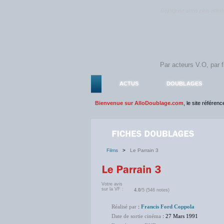
Rejoignez sans plus atte
ACTUS
DOUBLAGES
Bienvenue sur AlloDoublage.com
, le site référen
Films
>
Le Parrain 3
Votre avis
sur la VF :
4.0
/5 (546 notes)
Réalisé par
:
Francis Ford Coppola
Date de sortie cinéma
: 27 Mars 1991