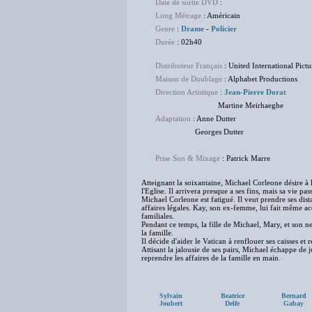
Date de sortie DVD
:
NC
Long Métrage
: Américain
Genre
:
Drame
-
Policier
Durée
: 02h40
Distributeur Français
: United International Pictu
Maison de Doublage
: Alphabet Productions
Direction Artistique
:
Jean-Pierre Dorat
Martine Meirhaeghe
Adaptation
: Anne Dutter
Georges Dutter
Prise Son & Mixage
: Patrick Marre
Atteignant la soixantaine, Michael Corleone désire à la
l'Eglise. Il arrivera presque a ses fins, mais sa vie pa
Michael Corleone est fatigué. Il veut prendre ses dista
affaires légales. Kay, son ex-femme, lui fait même acc
familiales.
Pendant ce temps, la fille de Michael, Mary, et son n
la famille.
Il décide d'aider le Vatican à renflouer ses caisses et
Attisant la jalousie de ses pairs, Michael échappe de 
reprendre les affaires de la famille en main.
Sylvain
Beatrice
Bernard
Joubert
Delfe
Gabay