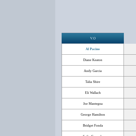
V.O
Al Pacino
Diane Keaton
Andy Garcia
Talia Shire
Eli Wallach
Joe Mantegna
George Hamilton
Bridget Fonda