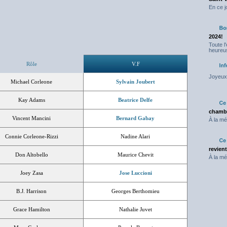
En ce j
2024!
Toute l
heureus
Rôle
V.F
Joyeux 
Michael Corleone
Sylvain Joubert
Kay Adams
Beatrice Delfe
chambr
Vincent Mancini
Bernard Gabay
À la mé
Connie Corleone-Rizzi
Nadine Alari
revien
Don Altobello
Maurice Chevit
À la mé
Joey Zasa
Jose Luccioni
B.J. Harrison
Georges Berthomieu
Grace Hamilton
Nathalie Juvet