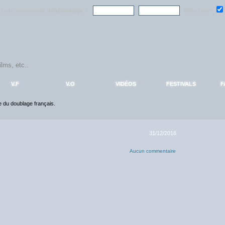
ndre la communauté
AlloDoublage
!
Mémoriser :
V.F
V.O
VIDÉOS
FESTIVALS
F
ce du doublage français.
31/12/2016
Aucun commentaire