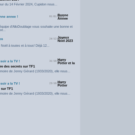
our du 14 Février 2024, Cupidon nous...
Bonne
01/01/2024
Annee
'équipe d'AlloDoublage vous souhaite une bonne et
e...
Joyeux
24/12/2023
Noel 2023
Noël à toutes et à tous! Déjà 12...
Harry
31/10/2023
Potter et la
e des secrets sur TF1
moire de Jenny Gérard (1933/2020), elle nous...
Harry
23/10/2023
Potter
t sur TF1
moire de Jenny Gérard (1933/2020), elle nous...