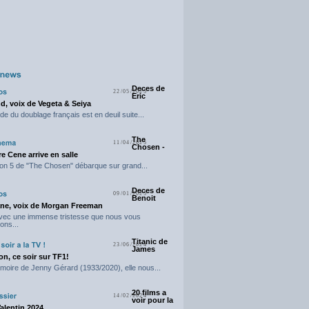
Deces de
22/05/2025
Eric
d, voix de Vegeta & Seiya
e du doublage français est en deuil suite...
The
11/04/2025
Chosen -
e Cene arrive en salle
on 5 de "The Chosen" débarque sur grand...
Deces de
09/01/2025
Benoit
ne, voix de Morgan Freeman
avec une immense tristesse que nous vous
ons...
Titanic de
23/06/2024
James
n, ce soir sur TF1!
moire de Jenny Gérard (1933/2020), elle nous...
20 films a
14/02/2024
voir pour la
Valentin 2024