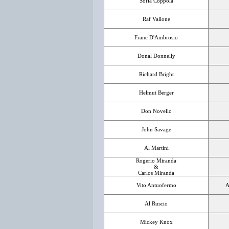
Sofia Coppola
Raf Vallone
Franc D'Ambrosio
Donal Donnelly
Richard Bright
Helmut Berger
Don Novello
John Savage
Al Martini
Rogerio Miranda
&
Carlos Miranda
Vito Antuofermo
A
Al Ruscio
Mickey Knox