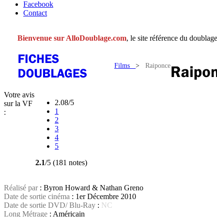
Facebook
Contact
Bienvenue sur AlloDoublage.com
, le site référence du doublage
Films
>
Raiponce
Votre avis
2.08/5
sur la VF
1
:
2
3
4
5
2.1
/5 (181 notes)
Réalisé par
: Byron Howard & Nathan Greno
Date de sortie cinéma
: 1er Décembre 2010
Date de sortie DVD/ Blu-Ray
:
NC
Long Métrage
: Américain