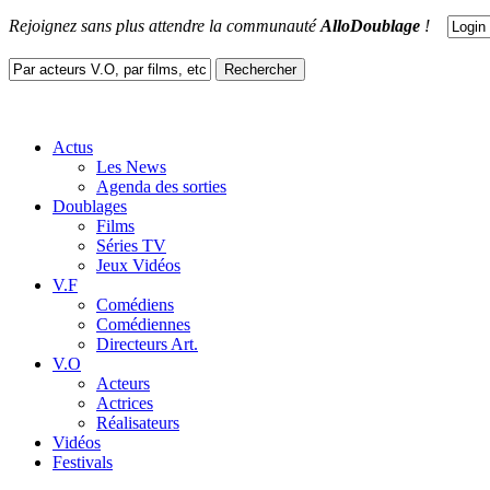
Rejoignez sans plus attendre la communauté
AlloDoublage
!
Actus
Les News
Agenda des sorties
Doublages
Films
Séries TV
Jeux Vidéos
V.F
Comédiens
Comédiennes
Directeurs Art.
V.O
Acteurs
Actrices
Réalisateurs
Vidéos
Festivals