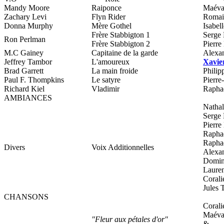
Mandy Moore
Raiponce
Maéva
Zachary Levi
Flyn Rider
Romai
Donna Murphy
Mère Gothel
Isabel
Frère Stabbigton 1
Serge
Ron Perlman
Frère Stabbigton 2
Pierre
M.C Gainey
Capitaine de la garde
Alexa
Jeffrey Tambor
L'amoureux
Xavie
Brad Garrett
La main froide
Phili
Paul F. Thompkins
Le satyre
Pierre
Richard Kiel
Vladimir
Rapha
AMBIANCES
Nathal
Serge
Pierre
Rapha
Rapha
Divers
Voix Additionnelles
Alexa
Domin
Lauren
Corali
Jules
CHANSONS
Corali
Maéva
"Fleur aux pétales d'or"
&