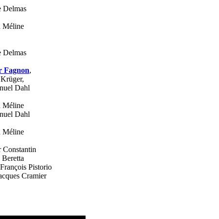
e Delmas
 Méline
e Delmas
r Fagnon
,
Krüger,
uel Dahl
 Méline
uel Dahl
 Méline
r Constantin
 Beretta
-François Pistorio
acques Cramier