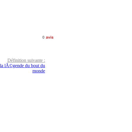
0
avis
Définition suivante :
 la lÃ©gende du bout du
monde