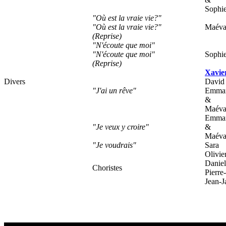
Sophi
"Où est la vraie vie?"
"Où est la vraie vie?"
Maéva
(Reprise)
"N'écoute que moi"
"N'écoute que moi"
Sophi
(Reprise)
Xavie
Divers
David 
"J'ai un rêve"
Emman
&
Maéva
Emman
"Je veux y croire"
&
Maéva
"Je voudrais"
Sara
Olivie
Daniel
Choristes
Pierre
Jean-J