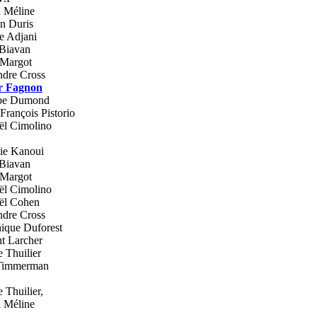
 Méline
n Duris
le Adjani
 Biavan
 Margot
ndre Cross
r Fagnon
ppe Dumond
-François Pistorio
ël Cimolino
ie Kanoui
 Biavan
 Margot
ël Cimolino
ël Cohen
ndre Cross
ique Duforest
t Larcher
e Thuilier
 Timmerman
e Thuilier,
 Méline