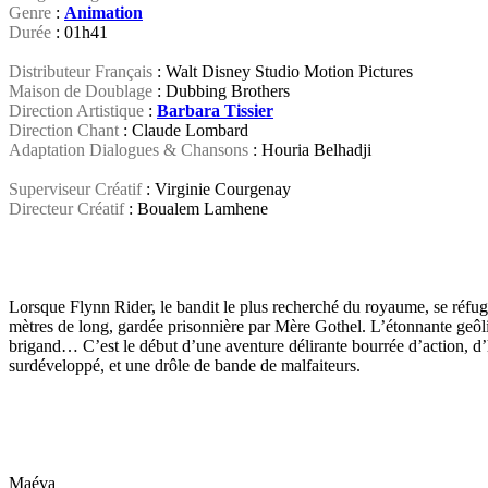
Genre
:
Animation
Durée
: 01h41
Distributeur Français
: Walt Disney Studio Motion Pictures
Maison de Doublage
: Dubbing Brothers
Direction Artistique
:
Barbara Tissier
Direction Chant
: Claude Lombard
Adaptation Dialogues & Chansons
: Houria Belhadji
Superviseur Créatif
: Virginie Courgenay
Directeur Créatif
: Boualem Lamhene
Lorsque Flynn Rider, le bandit le plus recherché du royaume, se réfugi
mètres de long, gardée prisonnière par Mère Gothel. L’étonnante geôli
brigand… C’est le début d’une aventure délirante bourrée d’action, d’
surdéveloppé, et une drôle de bande de malfaiteurs.
Maéva