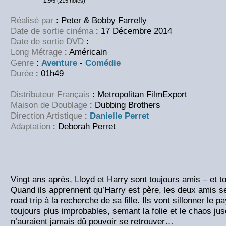
1.9
/5 (215 notes)
Réalisé par
: Peter & Bobby Farrelly
Date de sortie cinéma
: 17 Décembre 2014
Date de sortie DVD
:
NC
Long Métrage
: Américain
Genre
:
Aventure
-
Comédie
Durée
: 01h49
Distributeur Français
: Metropolitan FilmExport
Maison de Doublage
: Dubbing Brothers
Direction Artistique
:
Danielle Perret
Adaptation
: Deborah Perret
Vingt ans après, Lloyd et Harry sont toujours amis – et to
Quand ils apprennent qu’Harry est père, les deux amis 
road trip à la recherche de sa fille. Ils vont sillonner le 
toujours plus improbables, semant la folie et le chaos jus
n’auraient jamais dû pouvoir se retrouver…