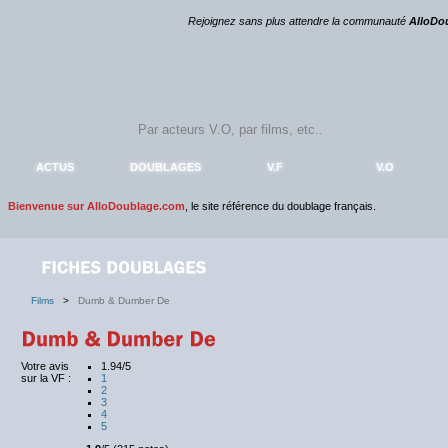
Rejoignez sans plus attendre la communauté
AlloDo
ACTUS
DOUBLAGES
V.F
V.O
Bienvenue sur AlloDoublage.com
, le site référence du doublage français.
Films
>
Dumb & Dumber De
Votre avis
1.94/5
sur la VF :
1
2
3
4
5