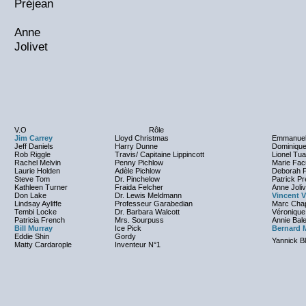
Préjean
Anne
Jolivet
V.O
Rôle
Jim Carrey
Lloyd Christmas
Emmanuel 
Jeff Daniels
Harry Dunne
Dominique
Rob Riggle
Travis/ Capitaine Lippincott
Lionel Tua
Rachel Melvin
Penny Pichlow
Marie Fa
Laurie Holden
Adèle Pichlow
Deborah P
Steve Tom
Dr. Pinchelow
Patrick Pr
Kathleen Turner
Fraida Felcher
Anne Joliv
Don Lake
Dr. Lewis Meldmann
Vincent V
Lindsay Ayliffe
Professeur Garabedian
Marc Chap
Tembi Locke
Dr. Barbara Walcott
Véronique
Patricia French
Mrs. Sourpuss
Annie Bale
Bill Murray
Ice Pick
Bernard 
Eddie Shin
Gordy
Yannick Bl
Matty Cardarople
Inventeur N°1