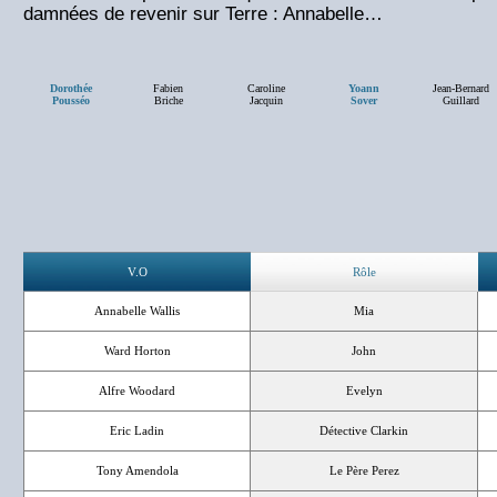
damnées de revenir sur Terre : Annabelle…
Dorothée
Fabien
Caroline
Yoann
Jean-Bernard
Pousséo
Briche
Jacquin
Sover
Guillard
V.O
Rôle
Annabelle Wallis
Mia
Ward Horton
John
Alfre Woodard
Evelyn
Eric Ladin
Détective Clarkin
Tony Amendola
Le Père Perez