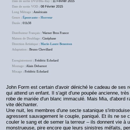
Date de sortie DVD/Blu-Ray
:
11 Février 2015
Date de sortie VOD
:
08 Février 2015
Long Métrage
: Américain
Genre
:
Épouvante
-
Horreur
Durée
: 01h38
Distributeur Français
: Warner Bros France
Maison de Doublage
: Cinéphase
Direction Artistique
:
Marie-Laure Beneston
Adaptation
: Bruno Chevillard
Enregistrement
: Frédéric Echelard
Montage
: Alain Debarnot
Mixage
: Frédéric Echelard
John Form est certain d'avoir déniché le cadeau de ses
qui attend un enfant. Il s'agit d'une poupée ancienne, très
robe de mariée d'un blanc immaculé. Mais Mia, d'abord r
vite déchanter.
Une nuit, les membres d'une secte satanique s'introduise
agressent sauvagement le couple, paniqué. Et ils ne se c
couler le sang et de semer la terreur – ils donnent vie à 
monstrueuse, pire encore que leurs sinistres méfaits, p