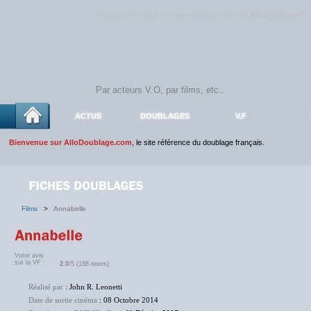
Rejoignez sans plus attendre la communauté
AlloDoublage
!
ACTUS
DOUBLAGES
V.F
Bienvenue sur AlloDoublage.com
, le site référence du doublage français.
Films
>
Annabelle
Votre avis
sur la VF :
2.0
/5 (188 notes)
Réalisé par
: John R. Leonetti
Date de sortie cinéma
: 08 Octobre 2014