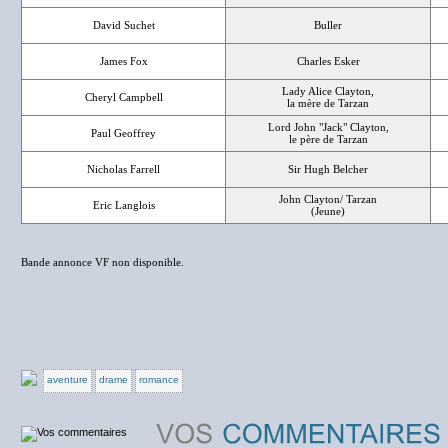
David Suchet
Buller
James Fox
Charles Esker
Lady Alice Clayton,
Cheryl Campbell
la mère de Tarzan
Lord John "Jack" Clayton,
Paul Geoffrey
le père de Tarzan
Nicholas Farrell
Sir Hugh Belcher
John Clayton/ Tarzan
Eric Langlois
(Jeune)
Bande annonce VF non disponible.
aventure
drame
romance