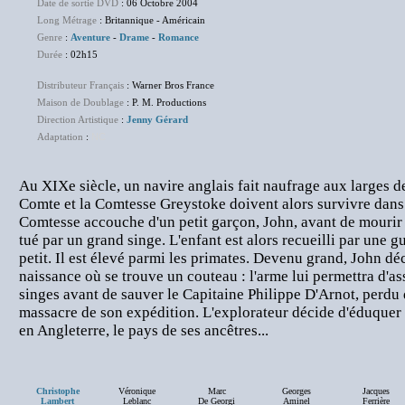
Date de sortie DVD
: 06 Octobre 2004
Long Métrage
: Britannique - Américain
Genre
:
Aventure
-
Drame
-
Romance
Durée
: 02h15
Distributeur Français
: Warner Bros France
Maison de Doublage
: P. M. Productions
Direction Artistique
:
Jenny Gérard
Adaptation
:
NC
Au XIXe siècle, un navire anglais fait naufrage aux larges de
Comte et la Comtesse Greystoke doivent alors survivre dans 
Comtesse accouche d'un petit garçon, John, avant de mourir d
tué par un grand singe. L'enfant est alors recueilli par une 
petit. Il est élevé parmi les primates. Devenu grand, John d
naissance où se trouve un couteau : l'arme lui permettra d'as
singes avant de sauver le Capitaine Philippe D'Arnot, perdu 
massacre de son expédition. L'explorateur décide d'éduquer
en Angleterre, le pays de ses ancêtres...
Christophe
Véronique
Marc
Georges
Jacques
Lambert
Leblanc
De Georgi
Aminel
Ferrière