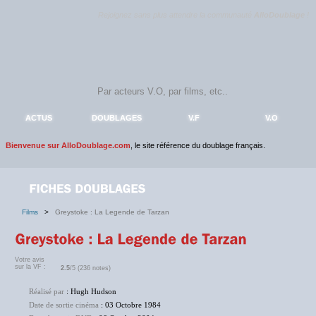
Rejoignez sans plus attendre la communauté
AlloDoublage
!
ACTUS
DOUBLAGES
V.F
V.O
Bienvenue sur AlloDoublage.com
, le site référence du doublage français.
Films
>
Greystoke : La Legende de Tarzan
Votre avis
sur la VF :
2.5
/5 (236 notes)
Réalisé par
: Hugh Hudson
Date de sortie cinéma
: 03 Octobre 1984