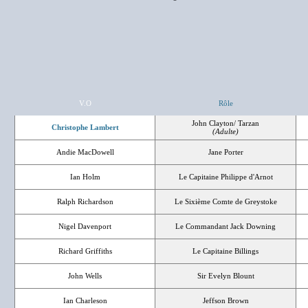
V.O
Rôle
John Clayton/ Tarzan
Christophe Lambert
(Adulte)
Andie MacDowell
Jane Porter
Ian Holm
Le Capitaine Philippe d'Arnot
Ralph Richardson
Le Sixième Comte de Greystoke
Nigel Davenport
Le Commandant Jack Downing
Richard Griffiths
Le Capitaine Billings
John Wells
Sir Evelyn Blount
Ian Charleson
Jeffson Brown