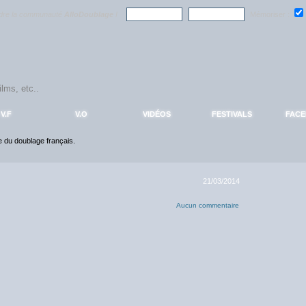
ndre la communauté
AlloDoublage
!
Mémoriser :
V.F
V.O
VIDÉOS
FESTIVALS
FAC
ce du doublage français.
21/03/2014
Aucun commentaire