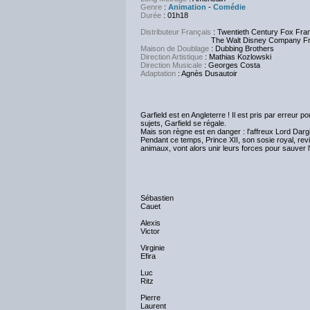
Genre
:
Animation
-
Comédie
Durée
: 01h18
Distributeur Français
: Twentieth Century Fox Fra
The Walt Disney Company Fra
Maison de Doublage
: Dubbing Brothers
Direction Artistique
: Mathias Kozlowski
Direction Musicale
: Georges Costa
Adaptation
: Agnès Dusautoir
Garfield est en Angleterre ! Il est pris par erreur p
sujets, Garfield se régale.
Mais son règne est en danger : l'affreux Lord Dargi
Pendant ce temps, Prince XII, son sosie royal, revie
animaux, vont alors unir leurs forces pour sauver l
Sébastien
Cauet
Alexis
Victor
Virginie
Efira
Luc
Ritz
Pierre
Laurent