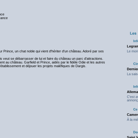
nce
nce
Legran
our Prince, un chat noble qui vient d'hériter d'un château. Adoré par ses
Le mond
s veut se débarrasser de lui et faire du château un parc d'attractions.
nt au château. Garfield et Prince, aidés par le fidèle Odie et les autres
'établissement et déjouer les projets maléfiques de Dargis.
Dernier
La sais
Allema
C'est 
annonç
Camero
À la mé
Saint 