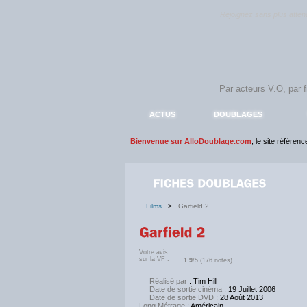
Rejoignez sans plus atte
ACTUS
DOUBLAGES
Bienvenue sur AlloDoublage.com
, le site référen
Films
>
Garfield 2
Votre avis
sur la VF :
1.9
/5 (176 notes)
Réalisé par
: Tim Hill
Date de sortie cinéma
: 19 Juillet 2006
Date de sortie DVD
: 28 Août 2013
Long Métrage
: Américain