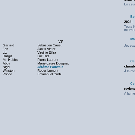
En ce j
2024!
Toute l
heureus
V.F
Garfield
Sébastien Cauet
Joyeux 
Jon
Alexis Victor
Liz
Virginie Eifira
Dargis
Luc Ritz
Mr. Hobbs
Pierre Laurent
Abby
Marie-Laure Dougnac
chambr
Nigel
Jérôme Pauwels
Winston
Roger Lumont
À la mé
Prince
Emmanuel Curtil
revien
À la mé