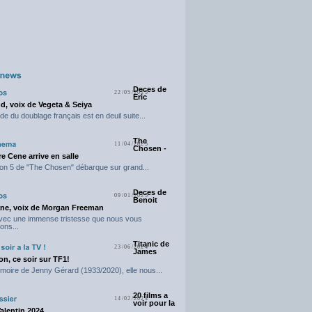
Deces de
22/05/2025
Eric
d, voix de Vegeta & Seiya
e du doublage français est en deuil suite...
The
11/04/2025
Chosen -
e Cene arrive en salle
on 5 de "The Chosen" débarque sur grand...
Deces de
09/01/2025
Benoit
ne, voix de Morgan Freeman
avec une immense tristesse que nous vous
ons...
Titanic de
23/06/2024
James
n, ce soir sur TF1!
moire de Jenny Gérard (1933/2020), elle nous...
20 films a
14/02/2024
voir pour la
Valentin 2024