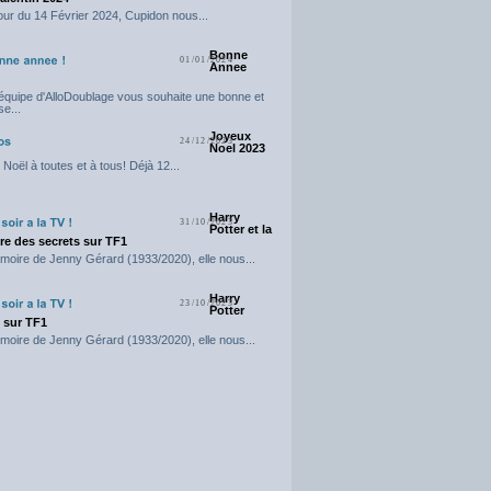
our du 14 Février 2024, Cupidon nous...
Bonne
01/01/2024
Annee
'équipe d'AlloDoublage vous souhaite une bonne et
e...
Joyeux
24/12/2023
Noel 2023
Noël à toutes et à tous! Déjà 12...
Harry
31/10/2023
Potter et la
e des secrets sur TF1
moire de Jenny Gérard (1933/2020), elle nous...
Harry
23/10/2023
Potter
t sur TF1
moire de Jenny Gérard (1933/2020), elle nous...