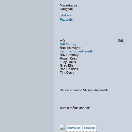
Marie-Laure
Dougnac
Jérôme
Pauwels
V.O
Rôle
Bill Murray
Breckin Meyer
Jennifer Love-Hewitt
Billy Connolly
Roger Rees
Lucy Davis
Greg Ellis
Bob Hoskins
Tim Curry
Bande annonce VF non disponible.
Aucun média associé.
animation
comedie