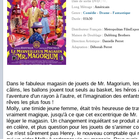
Date de sortie DVD
:
NC
Long Métrage
: Américain
Genre
:
Comédie
-
Drame
-
Fantastique
Durée
: 01h30
Distributeur Français
: Metropolitan FilmExpor
Maison de Doublage
: Dubbing Brothers
Direction Artistique
: Danielle Perret
Adaptation
: Déborah Perret
Dans le fabuleux magasin de jouets de Mr. Magorium, le
câlins, les ballons jouent tout seuls au basket, les héros 
l'aventure d'un rayon à l'autre, et l'imagination des enfant
rêves les plus fous !
Molly, une timide jeune femme, était très heureuse de trav
vraiment magique, jusqu'à ce que cet excentrique de Mr.
léguer le magasin. Un changement inquiétant se produit a
en colère, et plus question pour les jouets de s'animer 
Ce n'est sûrement pas Henry, le nouveau comptable qui n