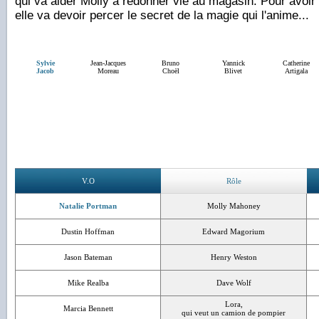
qui va aider Molly à redonner vie au magasin. Pour avoir
elle va devoir percer le secret de la magie qui l'anime...
Sylvie
Jean-Jacques
Bruno
Yannick
Catherine
Jacob
Moreau
Choël
Blivet
Artigala
V.O
Rôle
Natalie Portman
Molly Mahoney
Dustin Hoffman
Edward Magorium
Jason Bateman
Henry Weston
Mike Realba
Dave Wolf
Lora,
Marcia Bennett
qui veut un camion de pompier