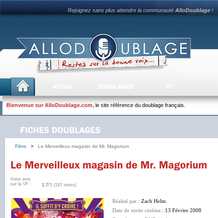
Rejoignez sans plus attendre la communauté
AlloDoublage
!
ACTUS
DOUBLAGES
V.F
Bienvenue sur AlloDoublage.com
, le site référence du doublage français.
Films
>
Le Merveilleux magasin de Mr. Magorium
Votre avis
sur la VF :
1.7
/5 (187 notes)
Réalisé par
: Zach Helm
Date de sortie cinéma
: 13 Février 2008