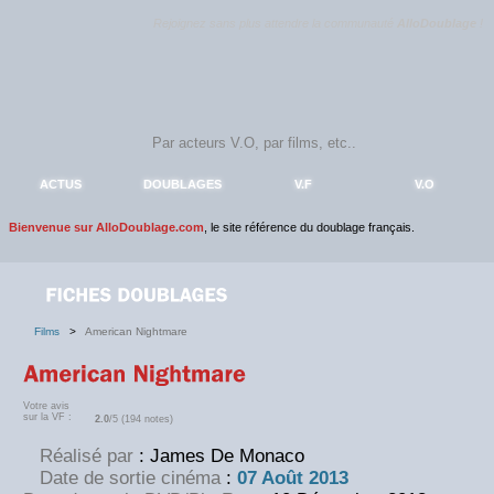
Rejoignez sans plus attendre la communauté
AlloDoublage
!
ACTUS
DOUBLAGES
V.F
V.O
Bienvenue sur AlloDoublage.com
, le site référence du doublage français.
Films
>
American Nightmare
Votre avis
sur la VF :
2.0
/5 (194 notes)
Réalisé par
: James De Monaco
Date de sortie cinéma
:
07 Août 2013