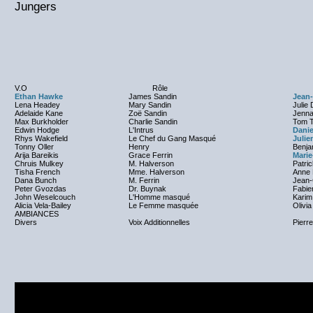
Jungers
V.O
Rôle
Ethan Hawke
James Sandin
Jean-
Lena Headey
Mary Sandin
Julie
Adelaide Kane
Zoë Sandin
Jenna
Max Burkholder
Charlie Sandin
Tom T
Edwin Hodge
L'Intrus
Danie
Rhys Wakefield
Le Chef du Gang Masqué
Julie
Tonny Oller
Henry
Benja
Arija Bareikis
Grace Ferrin
Mari
Chruis Mulkey
M. Halverson
Patri
Tisha French
Mme. Halverson
Anne 
Dana Bunch
M. Ferrin
Jean-
Peter Gvozdas
Dr. Buynak
Fabie
John Weselcouch
L'Homme masqué
Karim
Alicia Vela-Bailey
Le Femme masquée
Olivia
AMBIANCES
Divers
Voix Additionnelles
Pierre