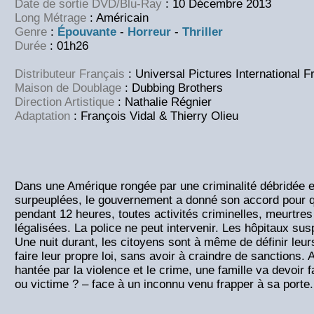
Date de sortie DVD/Blu-Ray
:
10 Décembre 2013
Long Métrage
: Américain
Genre
:
Épouvante
-
Horreur
-
Thriller
Durée
: 01h26
Distributeur Français
: Universal Pictures International F
Maison de Doublage
: Dubbing Brothers
Direction Artistique
:
Nathalie Régnier
Adaptation
: François Vidal & Thierry Olieu
Dans une Amérique rongée par une criminalité débridée e
surpeuplées, le gouvernement a donné son accord pour qu
pendant 12 heures, toutes activités criminelles, meurtres 
légalisées. La police ne peut intervenir. Les hôpitaux su
Une nuit durant, les citoyens sont à même de définir leur
faire leur propre loi, sans avoir à craindre de sanctions. 
hantée par la violence et le crime, une famille va devoir 
ou victime ? – face à un inconnu venu frapper à sa porte.