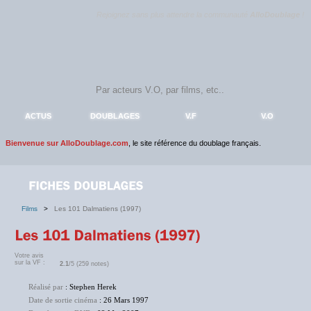
Rejoignez sans plus attendre la communauté
AlloDoublage
!
ACTUS
DOUBLAGES
V.F
V.O
Bienvenue sur AlloDoublage.com
, le site référence du doublage français.
Films
>
Les 101 Dalmatiens (1997)
Votre avis
sur la VF :
2.1
/5 (259 notes)
Réalisé par
: Stephen Herek
Date de sortie cinéma
: 26 Mars 1997