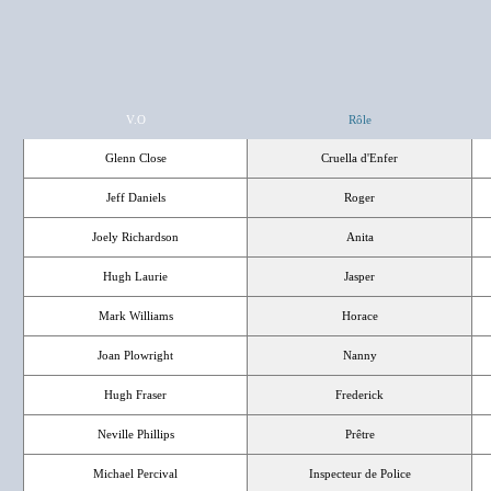
V.O
Rôle
Glenn Close
Cruella d'Enfer
Jeff Daniels
Roger
Joely Richardson
Anita
Hugh Laurie
Jasper
Mark Williams
Horace
Joan Plowright
Nanny
Hugh Fraser
Frederick
Neville Phillips
Prêtre
Michael Percival
Inspecteur de Police