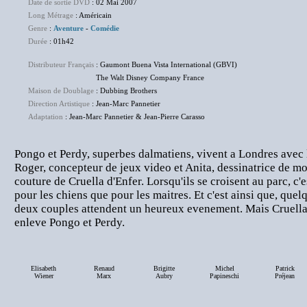
Date de sortie DVD
: 02 Mai 2007
Long Métrage
: Américain
Genre
:
Aventure
-
Comédie
Durée
: 01h42
Distributeur Français
: Gaumont Buena Vista International (GBVI)
The Walt Disney Company France
Maison de Doublage
: Dubbing Brothers
Direction Artistique
: Jean-Marc Pannetier
Adaptation
: Jean-Marc Pannetier & Jean-Pierre Carasso
Pongo et Perdy, superbes dalmatiens, vivent a Londres avec l
Roger, concepteur de jeux video et Anita, dessinatrice de m
couture de Cruella d'Enfer. Lorsqu'ils se croisent au parc, c'
pour les chiens que pour les maitres. Et c'est ainsi que, quel
deux couples attendent un heureux evenement. Mais Cruella,
enleve Pongo et Perdy.
Elisabeth
Renaud
Brigitte
Michel
Patrick
Wiener
Marx
Aubry
Papineschi
Préjean