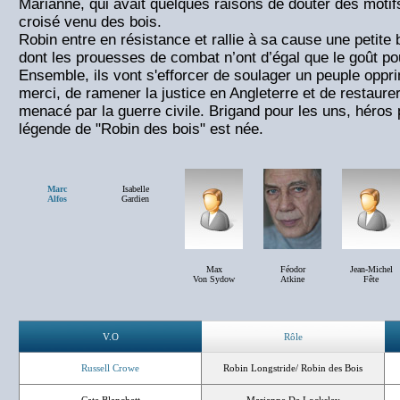
Marianne, qui avait quelques raisons de douter des motifs 
croisé venu des bois.
Robin entre en résistance et rallie à sa cause une petit
dont les prouesses de combat n’ont d’égal que le goût pour
Ensemble, ils vont s'efforcer de soulager un peuple oppr
merci, de ramener la justice en Angleterre et de restaure
menacé par la guerre civile. Brigand pour les uns, héros p
légende de "Robin des bois" est née.
Marc
Isabelle
Alfos
Gardien
Max
Féodor
Jean-Michel
Von Sydow
Atkine
Fête
V.O
Rôle
Russell Crowe
Robin Longstride/ Robin des Bois
Cate Blanchett
Marianne De Locksley