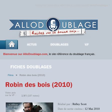
Rejoignez sans plus attendre la communauté
AlloDoublage
!
ACTUS
DOUBLAGES
V.F
Bienvenue sur AlloDoublage.com
, le site référence du doublage français.
Films
>
Robin des bois (2010)
Votre avis
sur la VF :
1.9
/5 (197 notes)
Réalisé par
: Ridley Scott
Date de sortie cinéma
: 12 Mai 2010