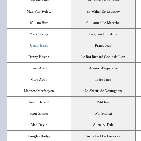
Max Von Sydow
Sir Walter De Locksley
William Hurt
Guillaume Le Maréchal
Mark Strong
Seigneur Godefroy
Oscar Isaac
Prince Jean
Danny Huston
Le Roi Richard Coeur de Lion
Eileen Atkins
Alienor d'Aquitaine
Mark Addy
Frère Tuck
Matthew Macfadyen
Le Shériff de Nottingham
Kevin Durand
Petit Jean
Scott Grimes
Will Scarlett
Alan Doyle
Allan. A. Dale
Douglas Hodge
Sir Robert De Locksley