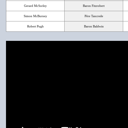
Gerard McSorley
Baron Fitzrobert
Simon McBurney
Père Tancrede
Robert Pugh
Baron Baldwin