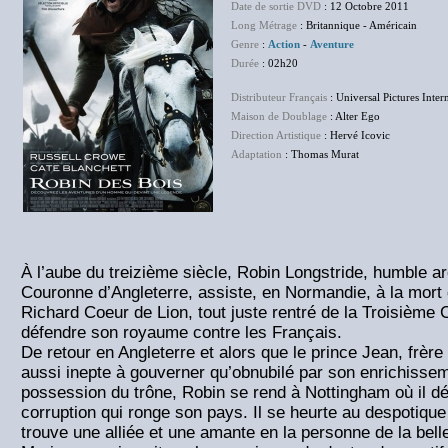
Date de sortie DVD
: 12 Octobre 2011
Long Métrage
: Britannique - Américain
Genre
:
Action
-
Aventure
Durée
: 02h20
Distributeur Français
: Universal Pictures Inter
Maison de Doublage
: Alter Ego
Direction Artistique
: Hervé Icovic
Adaptation
: Thomas Murat
À l’aube du treizième siècle, Robin Longstride, humble ar
Couronne d’Angleterre, assiste, en Normandie, à la mor
Richard Coeur de Lion, tout juste rentré de la Troisième 
défendre son royaume contre les Français.
De retour en Angleterre et alors que le prince Jean, frère
aussi inepte à gouverner qu’obnubilé par son enrichisse
possession du trône, Robin se rend à Nottingham où il dé
corruption qui ronge son pays. Il se heurte au despotiqu
trouve une alliée et une amante en la personne de la bel