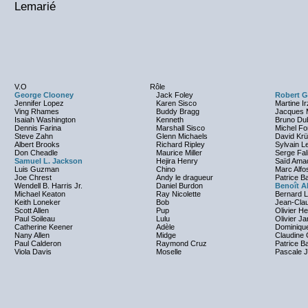
Lemarié
V.O
Rôle
George Clooney
Jack Foley
Robert G
Jennifer Lopez
Karen Sisco
Martine I
Ving Rhames
Buddy Bragg
Jacques M
Isaiah Washington
Kenneth
Bruno Du
Dennis Farina
Marshall Sisco
Michel For
Steve Zahn
Glenn Michaels
David Krü
Albert Brooks
Richard Ripley
Sylvain L
Don Cheadle
Maurice Miller
Serge Fal
Samuel L. Jackson
Hejira Henry
Saïd Ama
Luis Guzman
Chino
Marc Alfo
Joe Chrest
Andy le dragueur
Patrice B
Wendell B. Harris Jr.
Daniel Burdon
Benoît A
Michael Keaton
Ray Nicolette
Bernard 
Keith Loneker
Bob
Jean-Clau
Scott Allen
Pup
Olivier H
Paul Soileau
Lulu
Olivier J
Catherine Keener
Adèle
Dominique
Nany Allen
Midge
Claudine
Paul Calderon
Raymond Cruz
Patrice B
Viola Davis
Moselle
Pascale 