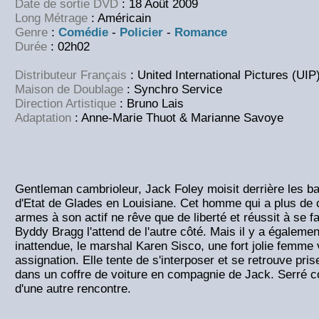
Date de sortie DVD
: 18 Août 2009
Long Métrage
: Américain
Genre
:
Comédie
-
Policier
-
Romance
Durée
: 02h02
Distributeur Français
: United International Pictures (UIP
Maison de Doublage
: Synchro Service
Direction Artistique
: Bruno Lais
Adaptation
: Anne-Marie Thuot & Marianne Savoye
Gentleman cambrioleur, Jack Foley moisit derrière les ba
d'Etat de Glades en Louisiane. Cet homme qui a plus de
armes à son actif ne rêve que de liberté et réussit à se fa
Byddy Bragg l'attend de l'autre côté. Mais il y a égalemen
inattendue, le marshal Karen Sisco, une fort jolie femme
assignation. Elle tente de s'interposer et se retrouve pri
dans un coffre de voiture en compagnie de Jack. Serré co
d'une autre rencontre.