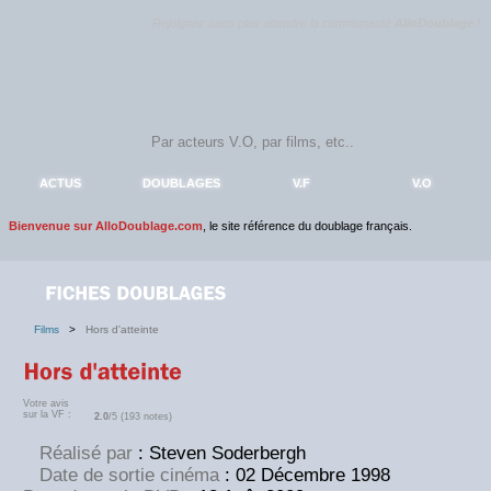
Rejoignez sans plus attendre la communauté
AlloDoublage
!
ACTUS
DOUBLAGES
V.F
V.O
Bienvenue sur AlloDoublage.com
, le site référence du doublage français.
Films
>
Hors d'atteinte
Votre avis
sur la VF :
2.0
/5 (193 notes)
Réalisé par
: Steven Soderbergh
Date de sortie cinéma
: 02 Décembre 1998