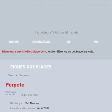
Rejoignez sans plus attendre la communauté
AlloDoublage
!
ACTUS
DOUBLAGES
V.F
V.O
Bienvenue sur AlloDoublage.com
, le site référence du doublage français.
Films
>
Perpete
Votre avis
sur la VF :
2.4
/5 (203 notes)
Réalisé par
: Ted Demme
Date de sortie cinéma
: Août 2000