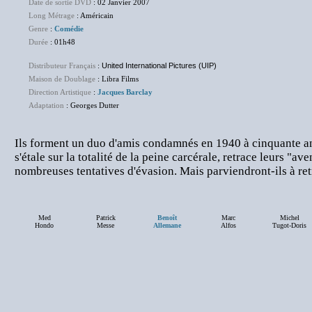
Date de sortie DVD
: 02 Janvier 2007
Long Métrage
: Américain
Genre
:
Comédie
Durée
: 01h48
Distributeur Français
:
United International Pictures (UIP)
Maison de Doublage
: Libra Films
Direction Artistique
:
Jacques Barclay
Adaptation
: Georges Dutter
Ils forment un duo d'amis condamnés en 1940 à cinquante ans
s'étale sur la totalité de la peine carcérale, retrace leurs "av
nombreuses tentatives d'évasion. Mais parviendront-ils à retr
Med
Patrick
Benoît
Marc
Michel
Hondo
Messe
Allemane
Alfos
Tugot-Doris