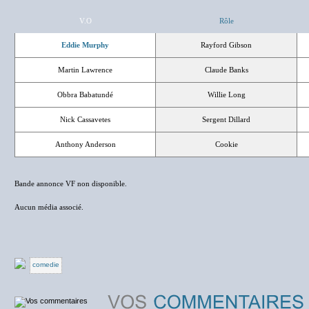
V.O
Rôle
Eddie Murphy
Rayford Gibson
Martin Lawrence
Claude Banks
Obbra Babatundé
Willie Long
Nick Cassavetes
Sergent Dillard
Anthony Anderson
Cookie
Bande annonce VF non disponible.
Aucun média associé.
comedie