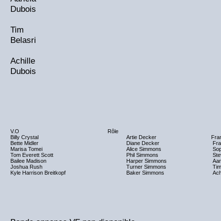
Dubois
Tim
Belasri
Achille
Dubois
V.O
Rôle
Billy Crystal
Artie Decker
Fra
Bette Midler
Diane Decker
Fra
Marisa Tomei
Alice Simmons
Sop
Tom Everett Scott
Phil Simmons
Ste
Bailee Madison
Harper Simmons
Aar
Joshua Rush
Turner Simmons
Tim
Kyle Harrison Breitkopf
Baker Simmons
Ach