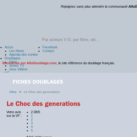
Rejoignez sans plus attendre la communauté
Allo
Actus
Facebook
Les News
Contact
Agenda des sorties
Doublages
Films
Bienvenue sur AlloDoublage.com
, le site référence du doublage français.
Séries TV
Jeux Vidéos
V.F
Comédiens
Comédiennes
Directeurs Art.
V.O
Acteurs
Films
>
Le Choc des generations
Actrices
Réalisateurs
Vidéos
Festivals
Votre avis
2.08/5
sur la VF :
1
2
3
4
5