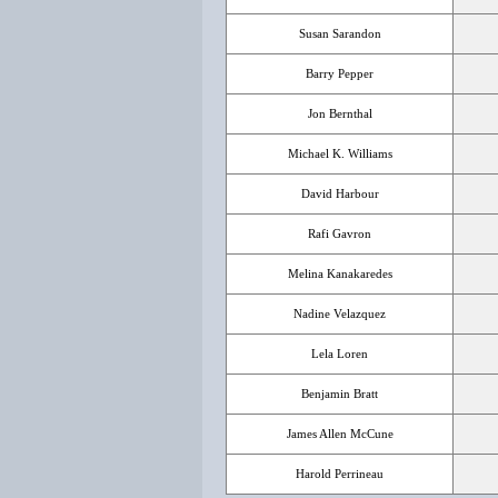
Susan Sarandon
Barry Pepper
Jon Bernthal
Michael K. Williams
David Harbour
Rafi Gavron
Melina Kanakaredes
Nadine Velazquez
Lela Loren
Benjamin Bratt
James Allen McCune
Harold Perrineau