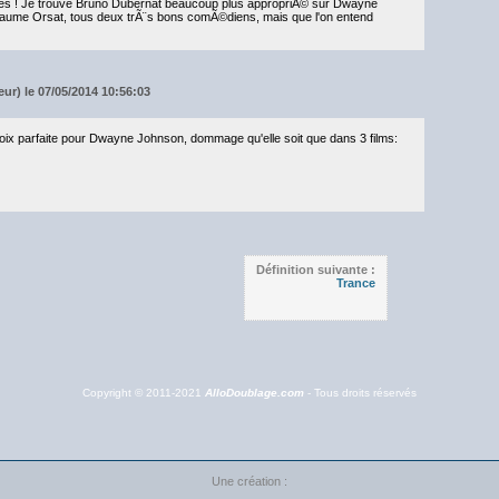
gues ! Je trouve Bruno Dubernat beaucoup plus appropriÃ© sur Dwayne
aume Orsat, tous deux trÃ¨s bons comÃ©diens, mais que l'on entend
ur) le 07/05/2014 10:56:03
voix parfaite pour Dwayne Johnson, dommage qu'elle soit que dans 3 films:
Définition suivante :
Trance
Copyright © 2011-2021
AlloDoublage.com
- Tous droits réservés
Une création :