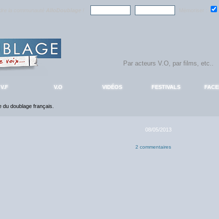
ndre la communauté
AlloDoublage
!
Mémoriser :
V.F
V.O
VIDÉOS
FESTIVALS
FAC
ce du doublage français.
08/05/2013
2 commentaires