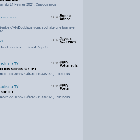
our du 14 Février 2024, Cupidon nous...
Bonne
01/01/2024
Annee
'équipe d'AlloDoublage vous souhaite une bonne et
e...
Joyeux
24/12/2023
Noel 2023
Noël à toutes et à tous! Déjà 12...
Harry
31/10/2023
Potter et la
e des secrets sur TF1
moire de Jenny Gérard (1933/2020), elle nous...
Harry
23/10/2023
Potter
t sur TF1
moire de Jenny Gérard (1933/2020), elle nous...