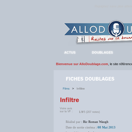
Rejoignez sans plus atte
ACTUS
DOUBLAGES
Bienvenue sur AlloDoublage.com
, le site référen
Films
>
Infiltre
Votre avis
sur la VF :
1.9
/5 (207 notes)
Réalisé par
: Ric Roman Waugh
Date de sortie cinéma
:
08 Mai 2013