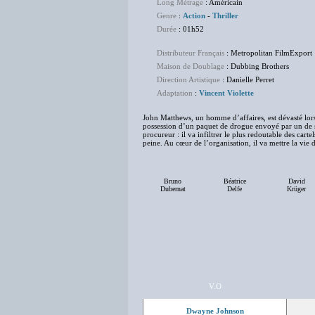
Long Métrage
: Américain
Genre
:
Action
-
Thriller
Durée
: 01h52
Distributeur Français
: Metropolitan FilmExport
Maison de Doublage
: Dubbing Brothers
Direction Artistique
: Danielle Perret
Adaptation
:
Vincent Violette
John Matthews, un homme d’affaires, est dévasté lorsq
possession d’un paquet de drogue envoyé par un de s
procureur : il va infiltrer le plus redoutable des car
peine. Au cœur de l’organisation, il va mettre la v
Bruno
Béatrice
David
Dubernat
Delfe
Krüger
V.O
Dwayne Johnson