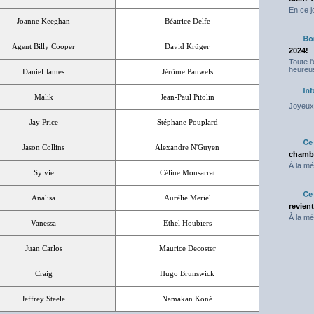
En ce j
Joanne Keeghan
Béatrice Delfe
Agent Billy Cooper
David Krüger
2024!
Toute l
heureus
Daniel James
Jérôme Pauwels
Malik
Jean-Paul Pitolin
Joyeux 
Jay Price
Stéphane Pouplard
Jason Collins
Alexandre N'Guyen
chambr
À la mé
Sylvie
Céline Monsarrat
Analisa
Aurélie Meriel
revien
À la mé
Vanessa
Ethel Houbiers
Juan Carlos
Maurice Decoster
Craig
Hugo Brunswick
Jeffrey Steele
Namakan Koné