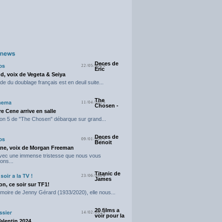
Deces de
22/05/2025
Eric
d, voix de Vegeta & Seiya
e du doublage français est en deuil suite...
The
11/04/2025
Chosen -
e Cene arrive en salle
on 5 de "The Chosen" débarque sur grand...
Deces de
09/01/2025
Benoit
ne, voix de Morgan Freeman
avec une immense tristesse que nous vous
ons...
Titanic de
23/06/2024
James
n, ce soir sur TF1!
moire de Jenny Gérard (1933/2020), elle nous...
20 films a
14/02/2024
voir pour la
Valentin 2024