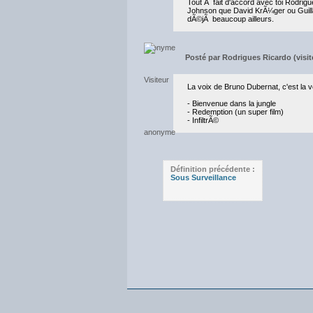
Tout Ã fait d'accord avec toi Rodri
Johnson que David KrÃ¼ger ou Guill
dÃ©jÃ beaucoup ailleurs.
Posté par
Rodrigues Ricardo (visite
La voix de Bruno Dubernat, c'est la 
- Bienvenue dans la jungle
- Redemption (un super film)
- InfiltrÃ©
Définition précédente :
Sous Surveillance