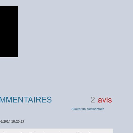
2
avis
Ajouter un commentaire
05/2014 18:20:27