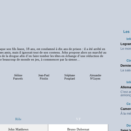
Legran
Le mond
ue son fils Jason, 18 ans, est condamné à dix ans de prison : il a été arrêté en
es amis, mais il ignorait tout de son contenu. John propose alors un marché au
tels de la drogue afin d’en faire tomber les têtes en échange d’une réduction de
ie de beaucoup de monde en jeu, à commencer par la sienne…
Dernier
La sais
Jérôme
Jean-Paul
Stéphane
Alexandre
Pauwels
Pitolin
Pouplard
N'Guyen
Allema
C'est 
annonç
Camero
À la mé
Rôle
V.F
John Matthews
Bruno Dubernat
Saint 