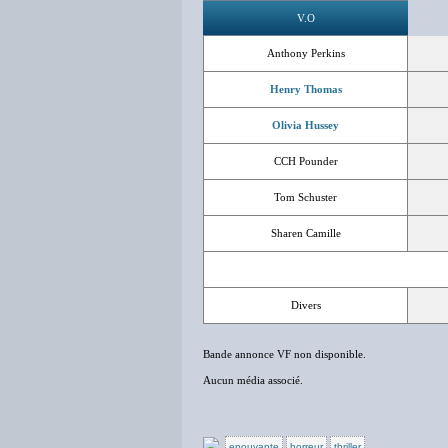
V.O
Anthony Perkins
Henry Thomas
Olivia Hussey
CCH Pounder
Tom Schuster
Sharen Camille
Divers
Bande annonce VF non disponible.
Aucun média associé.
epouvante
horreur
thriller