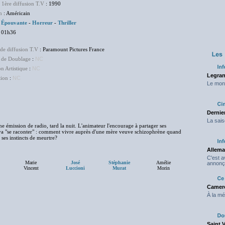
 1ère diffusion T.V
: 1990
m
: Américain
:
Épouvante
-
Horreur
-
Thriller
 01h36
de diffusion T.V
: Paramount Pictures France
 de Doublage
:
NC
on Artistique
:
NC
Legran
tion
:
NC
Le mond
Dernier
La sais
 émission de radio, tard la nuit. L'animateur l'encourage à partager ses
va "se raconter" : comment vivre auprès d'une mère veuve schizophrène quand
 ses instincts de meurtre?
Allema
C'est 
Marie
José
Stéphanie
Amélie
annonç
Vincent
Luccioni
Murat
Morin
Camero
À la mé
Saint 