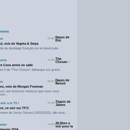
Deces de
22/05/2025
Eric
d, voix de Vegeta & Seiya
e du doublage français est en deuil suite...
The
11/04/2025
Chosen -
e Cene arrive en salle
on 5 de "The Chosen" débarque sur grand...
Deces de
09/01/2025
Benoit
ne, voix de Morgan Freeman
avec une immense tristesse que nous vous
ons...
Titanic de
23/06/2024
James
n, ce soir sur TF1!
moire de Jenny Gérard (1933/2020), elle nous...
20 films a
14/02/2024
voir pour la
Valentin 2024