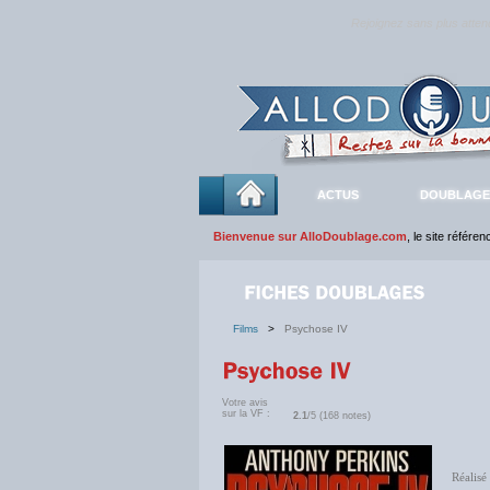
Rejoignez sans plus atte
ACTUS
DOUBLAGE
Bienvenue sur AlloDoublage.com
, le site référe
Films
>
Psychose IV
Votre avis
sur la VF :
2.1
/5 (168 notes)
Réalisé