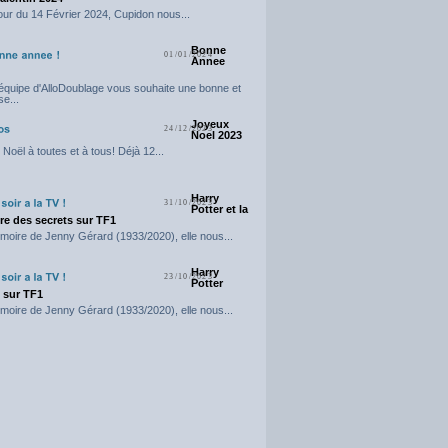
our du 14 Février 2024, Cupidon nous...
Bonne
01/01/2024
Annee
'équipe d'AlloDoublage vous souhaite une bonne et
e...
Joyeux
24/12/2023
Noel 2023
Noël à toutes et à tous! Déjà 12...
Harry
31/10/2023
Potter et la
e des secrets sur TF1
moire de Jenny Gérard (1933/2020), elle nous...
Harry
23/10/2023
Potter
t sur TF1
moire de Jenny Gérard (1933/2020), elle nous...