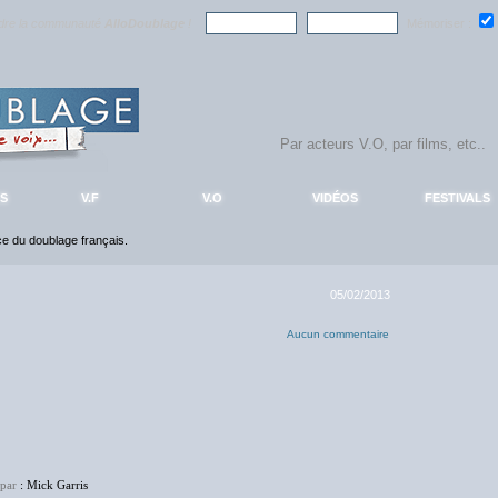
ndre la communauté
AlloDoublage
!
Mémoriser :
S
V.F
V.O
VIDÉOS
FESTIVALS
nce du doublage français.
05/02/2013
Aucun commentaire
 par
: Mick Garris