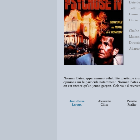
Date de
Téléfil
Genre
Durée
:
Chaîne 
Maison
Directi
Adapta
Norman Bates, apparemment réhabilité, participe à une
opinions sur le parricide notamment. Norman Bates 
on est encore qu'un jeune garçon. Cela va t-il raviver
Jean-Pierre
Alexandre
Perrette
Leroux
Gillet
Pradier