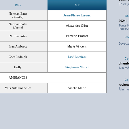
En ce j
Rôle
V.F
Norman Bates
Jean-Pierre Leroux
(Adulte)
2024!
Norman Bates
Toute l
Alexandre Gillet
(Jeune)
heureus
Norma Bates
Perrette Pradier
Joyeux 
Fran Ambrose
Marie Vincent
Chet Rudolph
José Luccioni
chambr
Holly
Stéphanie Murat
À la mé
AMBIANCES
revien
Voix Additionnelles
Amélie Morin
À la mé