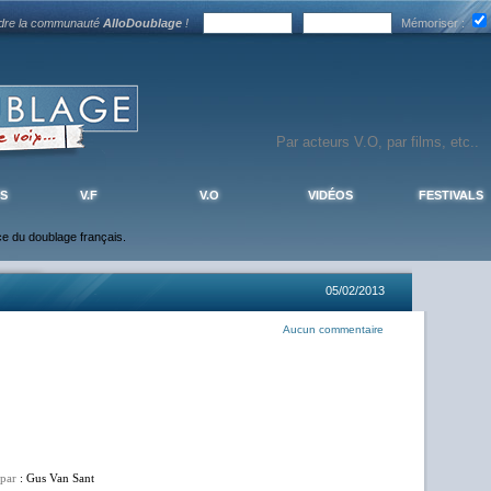
ndre la communauté
AlloDoublage
!
Mémoriser :
S
V.F
V.O
VIDÉOS
FESTIVALS
nce du doublage français.
05/02/2013
Aucun commentaire
 par
: Gus Van Sant