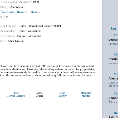
 sortie cinéma
: 27 Janvier 1999
étrage
: Américain
:
Épouvante
-
Horreur
-
Thriller
 01h44
uteur Français
: United International Pictures (UIP)
 de Doublage
: Dôme Productions
on Artistique
: Philippe Carbonnier
Legran
tion
: Didier Drouin
Le mond
Dernier
La sais
t vole une forte somme d'argent. Elle part pour le Texas rejoindre son amant
tres de sa destination, harrassée, elle se réfugie dans un motel. Le propriétaire,
montre heureux de l'accueillir. Il se laisse aller à des confidences, évoque sa
âtre. Marion se retire dans sa chambre. Alors qu'elle est sous la douche, une
Allema
C'est 
annonç
Eric
Gabriel
Jean
Monique
Herson-Macarel
Ledoze
Barney
Martial
Camero
À la mé
Saint 