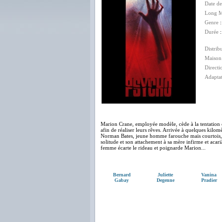
Date de
Long M
Genre
Durée
:
Distrib
Maison
Directi
Adapta
Marion Crane, employée modèle, cède à la tentation e
afin de réaliser leurs rêves. Arrivée à quelques kilomè
Norman Bates, jeune homme farouche mais courtois, se 
solitude et son attachement à sa mère infirme et acari
femme écarte le rideau et poignarde Marion...
Bernard
Juliette
Vanina
Gabay
Degenne
Pradier