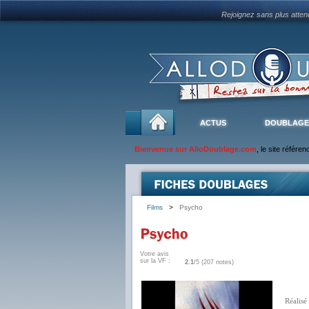
Rejoignez sans plus atte
ACTUS
DOUBLAGE
Bienvenue sur AlloDoublage.com
, le site référe
Films
>
Psycho
Votre avis
sur la VF :
2.1
/5 (207 notes)
Réalisé