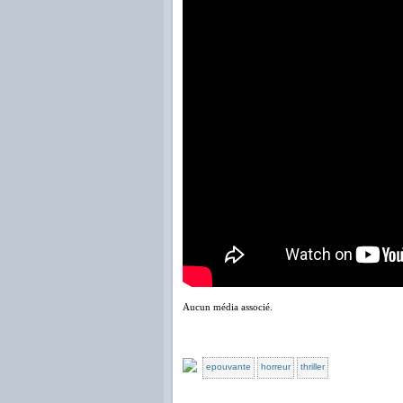
Aucun média associé.
epouvante
horreur
thriller