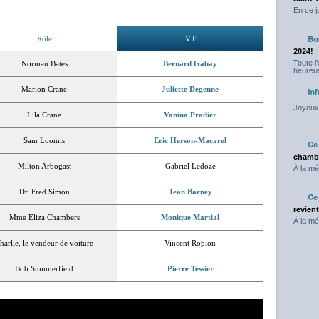
En ce j
Rôle
V.F
2024!
Toute l
Norman Bates
Bernard Gabay
heureus
Marion Crane
Juliette Degenne
Joyeux 
Lila Crane
Vanina Pradier
Sam Loomis
Eric Herson-Macarel
chambr
Milton Arbogast
Gabriel Ledoze
À la mé
Dr. Fred Simon
Jean Barney
revien
Mme Eliza Chambers
Monique Martial
À la mé
harlie, le vendeur de voiture
Vincent Ropion
Bob Summerfield
Pierre Tessier