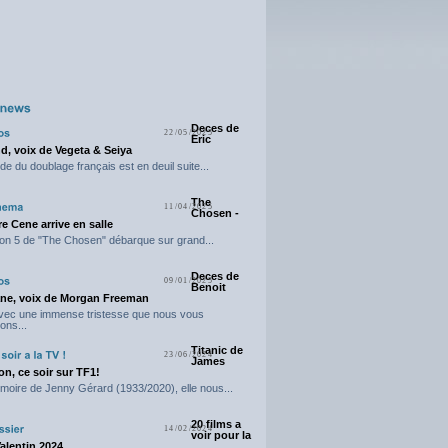
Deces de
22/05/2025
Eric
d, voix de Vegeta & Seiya
e du doublage français est en deuil suite...
The
11/04/2025
Chosen -
e Cene arrive en salle
on 5 de "The Chosen" débarque sur grand...
Deces de
09/01/2025
Benoit
ne, voix de Morgan Freeman
avec une immense tristesse que nous vous
ons...
Titanic de
23/06/2024
James
n, ce soir sur TF1!
moire de Jenny Gérard (1933/2020), elle nous...
20 films a
14/02/2024
voir pour la
Valentin 2024