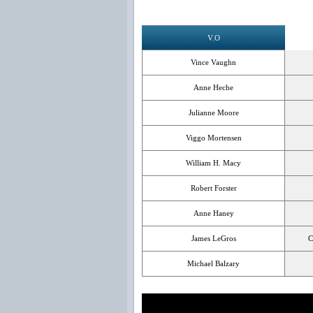
V.O
Vince Vaughn
Anne Heche
Julianne Moore
Viggo Mortensen
William H. Macy
Robert Forster
Anne Haney
James LeGros
C
Michael Balzary