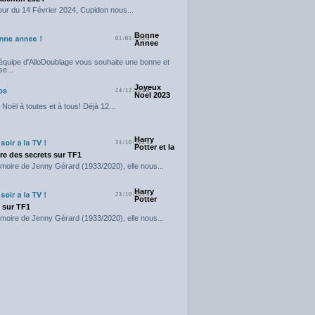
our du 14 Février 2024, Cupidon nous...
Bonne
01/01/2024
Annee
'équipe d'AlloDoublage vous souhaite une bonne et
e...
Joyeux
24/12/2023
Noel 2023
Noël à toutes et à tous! Déjà 12...
Harry
31/10/2023
Potter et la
e des secrets sur TF1
moire de Jenny Gérard (1933/2020), elle nous...
Harry
23/10/2023
Potter
t sur TF1
moire de Jenny Gérard (1933/2020), elle nous...