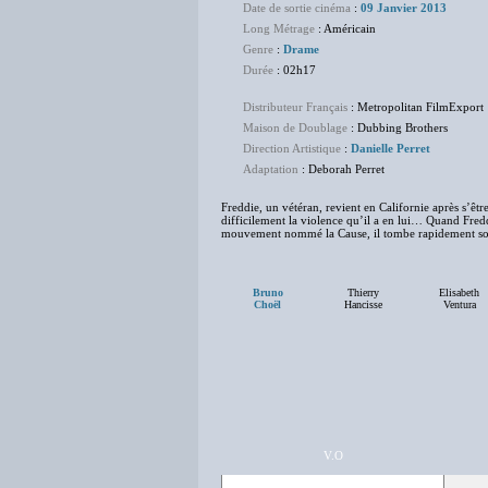
Date de sortie cinéma
:
09 Janvier 2013
Long Métrage
: Américain
Genre
:
Drame
Durée
: 02h17
Distributeur Français
: Metropolitan FilmExport
Maison de Doublage
: Dubbing Brothers
Direction Artistique
:
Danielle Perret
Adaptation
: Deborah Perret
Freddie, un vétéran, revient en Californie après s’être
difficilement la violence qu’il a en lui… Quand Fre
mouvement nommé la Cause, il tombe rapidement sou
Bruno
Thierry
Elisabeth
Choël
Hancisse
Ventura
V.O