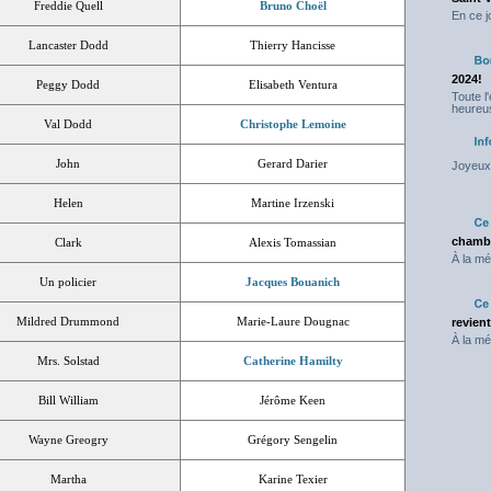
Freddie Quell
Bruno Choël
En ce j
Lancaster Dodd
Thierry Hancisse
2024!
Peggy Dodd
Elisabeth Ventura
Toute l
heureus
Val Dodd
Christophe Lemoine
John
Gerard Darier
Joyeux 
Helen
Martine Irzenski
chambr
Clark
Alexis Tomassian
À la mé
Un policier
Jacques Bouanich
Mildred Drummond
Marie-Laure Dougnac
revien
À la mé
Mrs. Solstad
Catherine Hamilty
Bill William
Jérôme Keen
Wayne Greogry
Grégory Sengelin
Martha
Karine Texier