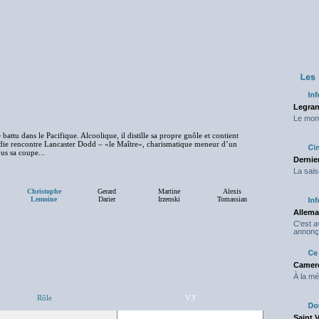
Legran
Le mond
 battu dans le Pacifique. Alcoolique, il distille sa propre gnôle et contient
ddie rencontre Lancaster Dodd – «le Maître», charismatique meneur d’un
s sa coupe...
Dernier
La sais
Christophe
Gerard
Martine
Alexis
Lemoine
Darier
Irzenski
Tomassian
Allema
C'est 
annonç
Camero
À la mé
Rôle
V.F
Saint 