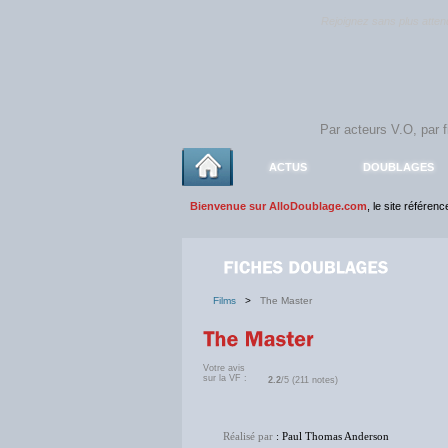
Rejoignez sans plus atte
ACTUS
DOUBLAGES
Bienvenue sur AlloDoublage.com
, le site référen
Films
>
The Master
Votre avis
sur la VF :
2.2
/5 (211 notes)
Réalisé par
: Paul Thomas Anderson