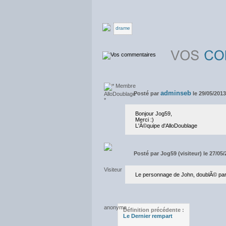
drame
adminseb
Posté par
le 29/05/201
Bonjour Jog59,
Merci :)
L'Ã©quipe d'AlloDoublage
Posté par
Jog59 (visiteur) le 27/05
Le personnage de John, doublÃ© par
Définition précédente :
Le Dernier rempart