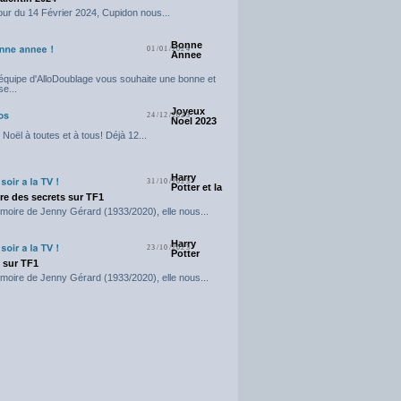
our du 14 Février 2024, Cupidon nous...
Bonne
01/01/2024
Annee
'équipe d'AlloDoublage vous souhaite une bonne et
e...
Joyeux
24/12/2023
Noel 2023
Noël à toutes et à tous! Déjà 12...
Harry
31/10/2023
Potter et la
e des secrets sur TF1
moire de Jenny Gérard (1933/2020), elle nous...
Harry
23/10/2023
Potter
t sur TF1
moire de Jenny Gérard (1933/2020), elle nous...