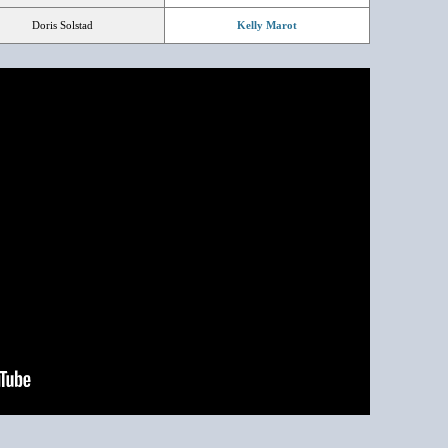
Doris Solstad
Kelly Marot