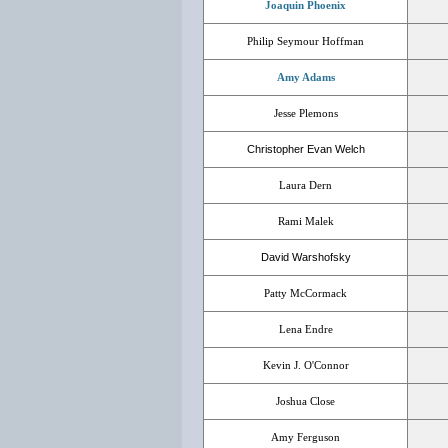
Joaquin Phoenix
Philip Seymour Hoffman
Amy Adams
Jesse Plemons
Christopher Evan Welch
Laura Dern
Rami Malek
David Warshofsky
Patty McCormack
Lena Endre
Kevin J. O'Connor
Joshua Close
Amy Ferguson