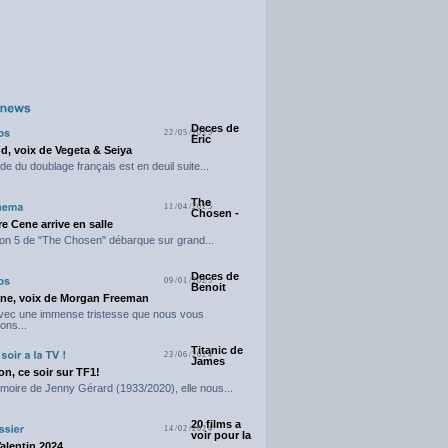
Deces de
22/05/2025
Eric
d, voix de Vegeta & Seiya
e du doublage français est en deuil suite...
The
11/04/2025
Chosen -
e Cene arrive en salle
on 5 de "The Chosen" débarque sur grand...
Deces de
09/01/2025
Benoit
ne, voix de Morgan Freeman
avec une immense tristesse que nous vous
ons...
Titanic de
23/06/2024
James
n, ce soir sur TF1!
moire de Jenny Gérard (1933/2020), elle nous...
20 films a
14/02/2024
voir pour la
Valentin 2024