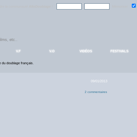
ndre la communauté
AlloDoublage
!
Mémoriser :
V.F
V.O
VIDÉOS
FESTIVALS
ce du doublage français.
09/01/2013
2 commentaires