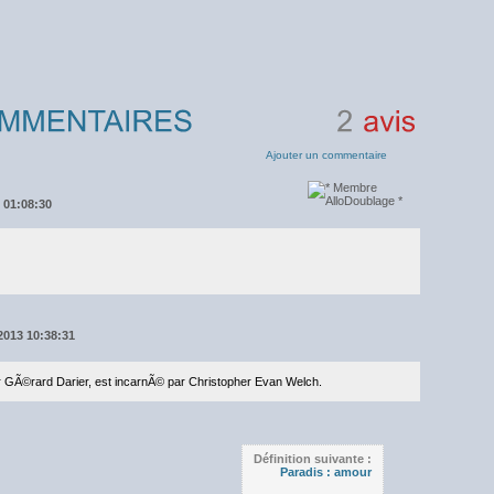
2
avis
Ajouter un commentaire
3 01:08:30
/2013 10:38:31
 GÃ©rard Darier, est incarnÃ© par Christopher Evan Welch.
Définition suivante :
Paradis : amour