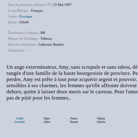
Date de première diffusion TV
: 25 Mai 1997
Long Métrage
: Français
Genre
:
Erotique
Durée
: 01h40
Distributeur Français
: M6
Maison de Doublage
: Télétota
Direction Artistique
: Catherine Bastière
Adaptation
:
NC
Un ange exterminateur, Amy, sans scrupule et sans tabou, dé
rangée d'une famille de la haute bourgeoisie de province. Par
perdre, Amy est prête à tout pour acquérir argent et pouvoir
sensibles à ses charmes, les femmes qu'elle affronte doivent s
dehors, quitte à laisser deux morts sur le carreau. Pour l'amou
pas de pitié pour les femmes..
Odile
Marc
Pierre
Valérie
Schmitt
Alfos
Tessier
Sibilia