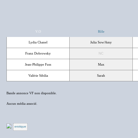
V.O
Rôle
Lydia Chanel
Julia Sow/Amy
Franz Dobrowsky
NC
Jean-Philippe Fuss
Max
Valérie Sibilia
Sarah
Bande annonce VF non disponible.
Aucun média associé.
erotique