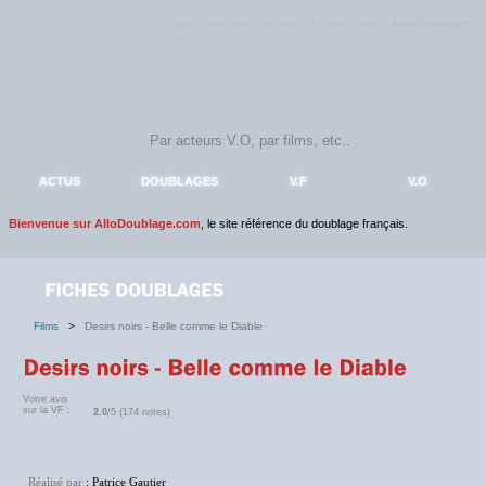
Rejoignez sans plus attendre la communauté
AlloDoublage
!
ACTUS
DOUBLAGES
V.F
V.O
Bienvenue sur AlloDoublage.com
, le site référence du doublage français.
Films
>
Desirs noirs - Belle comme le Diable
Votre avis
sur la VF :
2.0
/5 (174 notes)
Réalisé par
: Patrice Gautier