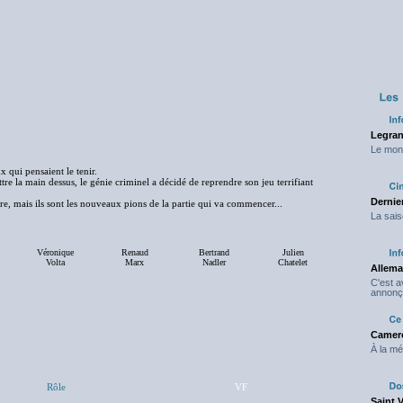
Legran
Le mond
qui pensaient le tenir.
re la main dessus, le génie criminel a décidé de reprendre son jeu terrifiant
Dernier
e, mais ils sont les nouveaux pions de la partie qui va commencer...
La sais
Véronique
Renaud
Bertrand
Julien
Volta
Marx
Nadler
Chatelet
Allema
C'est 
annonç
Camero
À la mé
Rôle
VF
Saint 