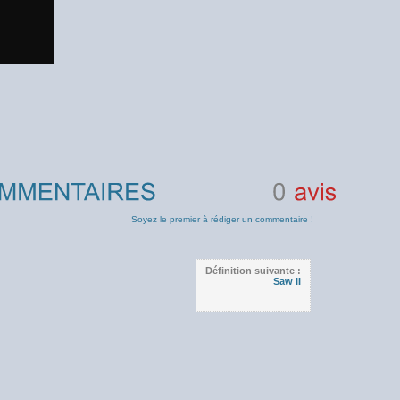
0
avis
Soyez le premier à rédiger un commentaire !
Définition suivante :
Saw II