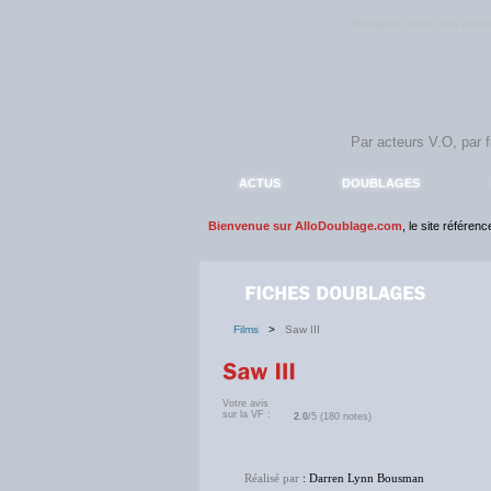
Rejoignez sans plus atte
ACTUS
DOUBLAGES
Bienvenue sur AlloDoublage.com
, le site référen
Films
>
Saw III
Votre avis
sur la VF :
2.0
/5 (180 notes)
Réalisé par
: Darren Lynn Bousman