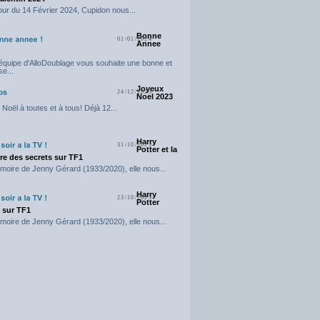
our du 14 Février 2024, Cupidon nous...
Bonne
01/01/2024
Annee
'équipe d'AlloDoublage vous souhaite une bonne et
e...
Joyeux
24/12/2023
Noel 2023
Noël à toutes et à tous! Déjà 12...
Harry
31/10/2023
Potter et la
e des secrets sur TF1
moire de Jenny Gérard (1933/2020), elle nous...
Harry
23/10/2023
Potter
t sur TF1
moire de Jenny Gérard (1933/2020), elle nous...