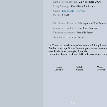
Date de sortie cinéma
: 22 Novembre 2006
Long Métrage
: Canadien - Américain
Genre
:
Épouvante
-
Horreur
Durée
: 01h47
Distributeur Français
: Metropolitan FilmExport
Maison de Doublage
: Dubbing Brothers
Direction Artistique
: Danielle Perret
Adaptation
: Déborah Perret
Le Tueur au puzzle a mystérieusement échappé à ceux 
Pendant que la police se démène pour tenter de remett
avec l'aide de sa protégée, Amanda...
Le docteur Lynn Denlon et Jeff ne le savent pas encor
Bruno
Nathalie
Maurice
Dubernat
Karsenti
Decoster
V.O