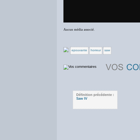
Aucun média associé.
epouvante
horreur
saw
Définition précédente :
Saw IV