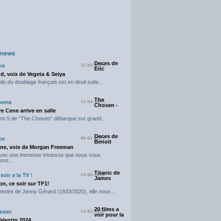
Deces de
22/05/2025
Eric
d, voix de Vegeta & Seiya
e du doublage français est en deuil suite...
The
11/04/2025
Chosen -
e Cene arrive en salle
on 5 de "The Chosen" débarque sur grand...
Deces de
09/01/2025
Benoit
ne, voix de Morgan Freeman
avec une immense tristesse que nous vous
ons...
Titanic de
23/06/2024
James
n, ce soir sur TF1!
moire de Jenny Gérard (1933/2020), elle nous...
20 films a
14/02/2024
voir pour la
Valentin 2024