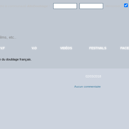
ndre la communauté
AlloDoublage
!
Mémoriser :
V.F
V.O
VIDÉOS
FESTIVALS
FAC
ce du doublage français.
02/03/2018
Aucun commentaire