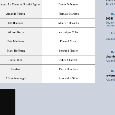
En ce j
amer/ Le Tueur au Puzzle/ Jigsaw
Bruno Dubernat
Amanda Young
Nathalie Karsenti
2024!
Toute l
Jeff Reinhart
Maurice Decoster
heureus
Allison Kerry
Véronique Volta
Joyeux 
Eric Matthews
Renaud Marx
Mark Hoffman
Bertrand Nadler
chambr
Daniel Rigg
Julien Chatelet
À la mé
Halden
Pierre Dourlens
revien
Adam Stanheight
Alexandre Gillet
À la mé