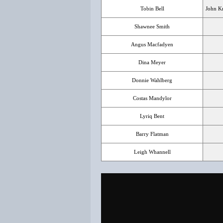
Tobin Bell
John Kr
Shawnee Smith
Angus Macfadyen
Dina Meyer
Donnie Wahlberg
Costas Mandylor
Lyriq Bent
Barry Flatman
Leigh Whannell