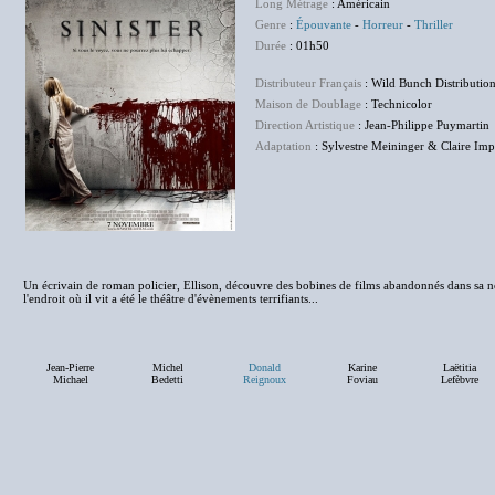
Long Métrage
: Américain
Genre
:
Épouvante
-
Horreur
-
Thriller
Durée
: 01h50
Distributeur Français
: Wild Bunch Distributio
Maison de Doublage
: Technicolor
Direction Artistique
: Jean-Philippe Puymartin
Adaptation
: Sylvestre Meininger & Claire Im
Un écrivain de roman policier, Ellison, découvre des bobines de films abandonnés dans sa n
l'endroit où il vit a été le théâtre d'évènements terrifiants...
Jean-Pierre
Michel
Donald
Karine
Laëtitia
Michael
Bedetti
Reignoux
Foviau
Lefèbvre