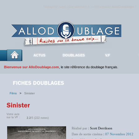
Rejoignez sans plus attendre la communauté
AlloDoublage
!
ACTUS
DOUBLAGES
V.F
Bienvenue sur AlloDoublage.com
, le site référence du doublage français.
Films
>
Sinister
Votre avis
sur la VF :
2.2
/5 (222 notes)
Réalisé par
: Scott Derrikson
Date de sortie cinéma
:
07 Novembre 2012