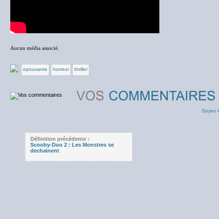
Aucun média associé.
epouvante
horreur
thriller
Soyez l
Définition précédente :
Scooby-Doo 2 : Les Monstres se
dechainent