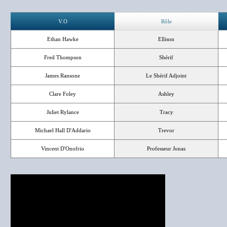
V.O
Rôle
Ethan Hawke
Ellison
Fred Thompson
Shérif
James Ransone
Le Shérif Adjoint
Clare Foley
Ashley
Juliet Rylance
Tracy
Michael Hall D'Addario
Trevor
Vincent D'Onofrio
Professeur Jonas