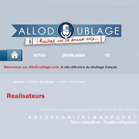
Rejoignez sans plus attendre la communauté
AlloDoublage
!
ACTUS
DOUBLAGES
V.F
Bienvenue sur AlloDoublage.com
, le site référence du doublage français.
Accueil
>
Fiches Doublages
>
V.O
> Realisateurs
Sélectionnez ci-dessous un caractère afin d'afficher les définitio
A
B
C
D
E
F
G
H
I
J
K
L
M
N
O
P
Q
R
S
T
|
|
|
|
|
|
|
|
|
|
|
|
|
|
|
|
|
|
|
|
Tous caractères
Toutes catégories
|