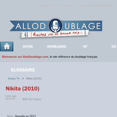
Rejoignez sans plus attendre la communauté
AlloDoublage
!
ACTUS
DOUBLAGES
V.F
V.O
Bienvenue sur AlloDoublage.com
, le site référence du doublage français.
Series TV
>
Nikita (2010)
Votre avis
sur la VF :
2.0
/5 (217 notes)
Série
: Annulée en 2013