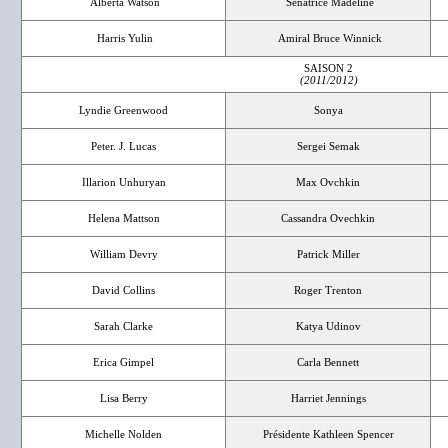
Alberta Watson
Sénatrice Madeline
Harris Yulin
Amiral Bruce Winnick
SAISON 2
(2011/2012)
Lyndie Greenwood
Sonya
Peter. J. Lucas
Sergei Semak
Illarion Unhuryan
Max Ovchkin
Helena Mattson
Cassandra Ovechkin
William Devry
Patrick Miller
David Collins
Roger Trenton
Sarah Clarke
Katya Udinov
Erica Gimpel
Carla Bennett
Lisa Berry
Harriet Jennings
Michelle Nolden
Présidente Kathleen Spencer