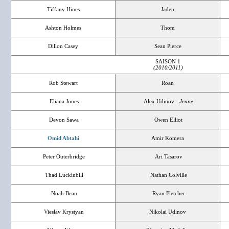
Tiffany Hines
Jaden
Ashton Holmes
Thom
Dillon Casey
Sean Pierce
SAISON 1
(2010/2011)
Rob Stewart
Roan
Eliana Jones
Alex Udinov -
Jeune
Devon Sawa
Owen Elliot
Omid Abtahi
Amir Komera
Peter Outerbridge
Ari Tasarov
Thad Luckinbill
Nathan Colville
Noah Bean
Ryan Fletcher
Vieslav Krystyan
Nikolai Udinov