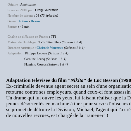
Origine
: Américaine
Créée en 2010 par
:
Craig Silverstein
Nombre de saisons
: 04
(73 épisodes)
Genre
:
Action
-
Drame
Format
: 42 min
Chaîne de diffusion en France
: TF1
Maison de Doublage
: TVS/ Titra Films
(Saisons 1 à 4)
Direction Artistique
:
Christèle Wurmser
(Saisons 1 à 4)
Adaptation
: Philippe Lebeau
(Saisons 1 à 4)
Caroline Lecoq
(Saisons 1 à 4)
Flaminio Corcos
(Saisons 1 à 4)
Adaptation télévisée du film "
Nikita
" de Luc Besson (1990
Ex-criminelle devenue agent secret au sein d'une organisati
retourne contre ses employeurs, quand ceux-ci font assassi
Un drame qui lui ouvre les yeux, lui faisant réaliser que la 
jeunes désorientés en machine à tuer pour servir d’obscurs d
se promet de détruire la Division, Michael, l'agent qui l'a c
de nouvelles recrues, est chargé de la "ramener" !