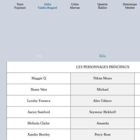
Yumi
Julia
Gilles
Quentin
Dominique
Fujimori
Vaidis-Bogard
Morvan
Baillot
Westber
V.O
Rôle
LES PERSONNAGES PRINCIPAUX
Maggie Q
Nikita Mears
Shane West
Michael
Lyndsy Fonseca
Alex Udinov
Aaron Stanford
Seymour Birkhoff
Melinda Clarke
Amanda
Xander Bereley
Percy Rose