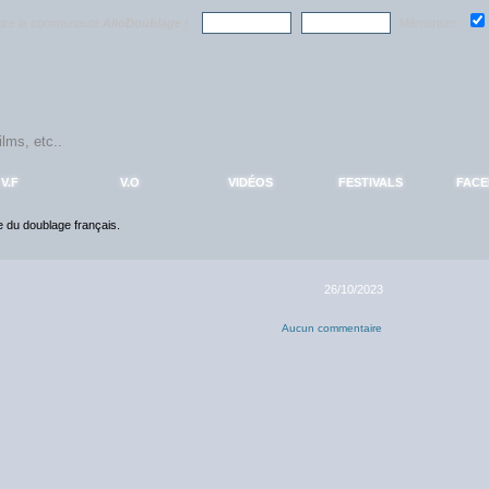
ndre la communauté
AlloDoublage
!
Mémoriser :
V.F
V.O
VIDÉOS
FESTIVALS
FAC
ce du doublage français.
26/10/2023
Aucun commentaire