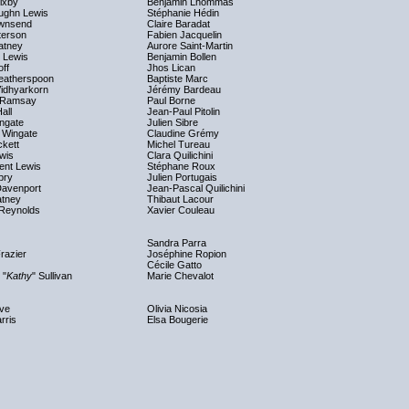
ixby
Benjamin Lhommas
ughn Lewis
Stéphanie Hédin
ownsend
Claire Baradat
terson
Fabien Jacquelin
atney
Aurore Saint-Martin
 Lewis
Benjamin Bollen
ff
Jhos Lican
atherspoon
Baptiste Marc
Vidhyarkorn
Jérémy Bardeau
 Ramsay
Paul Borne
all
Jean-Paul Pitolin
ngate
Julien Sibre
 Wingate
Claudine Grémy
kett
Michel Tureau
ewis
Clara Quilichini
ent Lewis
Stéphane Roux
pry
Julien Portugais
Davenport
Jean-Pascal Quilichini
tney
Thibaut Lacour
Reynolds
Xavier Couleau
Sandra Parra
razier
Joséphine Ropion
Cécile Gatto
 "
Kathy
" Sullivan
Marie Chevalot
ve
Olivia Nicosia
rris
Elsa Bougerie