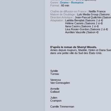
Genre
:
Drame
-
Romance
Format
: 60 min
Chaîne de diffusion en France
: Netflix France
Maison de Doublage
: Lylo Media Group
(Saisons 
Direction Artistique
: Jean-Pascal Quilichini
(Saison
Adaptation
: Laëtitia Berejdal
(Saisons 1 à 4)
Hélène Castets
(Saisons 1 à 4)
Ilana Castro
(Saisons 1 à 4)
Lisa Rosier-Gordon
(Saisons 1 à 4)
Aurélien Vauzelle
(Saison 4)
D'après le roman de Sherryl Woods.
Amies depuis toujours, Maddie, Helen et Dana Sue s'
dans une petite ville du Sud des États-Unis.
Sybille
Tureau
Vanessa
Van-Geneugden
Armelle
Gallaud
Julien
Crampon
Camille Timmerman