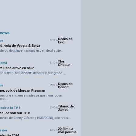
Deces de
22/05/2025
Eric
d, voix de Vegeta & Seiya
e du doublage français est en deuil suite...
The
11/04/2025
Chosen -
e Cene arrive en salle
on 5 de "The Chosen" débarque sur grand...
Deces de
09/01/2025
Benoit
ne, voix de Morgan Freeman
avec une immense tristesse que nous vous
ons...
Titanic de
23/06/2024
James
n, ce soir sur TF1!
moire de Jenny Gérard (1933/2020), elle nous...
20 films a
14/02/2024
voir pour la
Valentin 2024