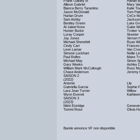
Frank Oakley III
Harlan B
Allison Gabriel
Mary Va
Bianca Berry Tarantino
Katie T
Jason McDonald
Tom Pat
Harlan Drum
CeCe M
Sam Ashby
Jackson
Bentley Green
Luke Gro
Al-Jaleel Knox
Gabe We
Hunter Burke
Trotter 
Luray Cooper
Skeeter
Jay Jones
Vernon H
Michael Shenefelt
Ryan Wi
Cindy Carr
Frances
Leon Lamar
Van Croc
Simone Lockhart
Nellie L
Paul Rolfes
Maire Tr
Michael May
Simon S
Gary Weeks
Ashley 
William Mark McCullough
Russ Ma
Chase Anderson
Jeremy 
SAISON 2
(2022)
Artemis
Lily
Gabriella Garcia
Sophie F
Lara Jean Turner
Willow
Wynn Everett
Kathleen
SAISON 3
(2023)
Nikki Estridge
Genevie
Tommi Rose
Olivia Ha
Bande annonce VF non disponible.