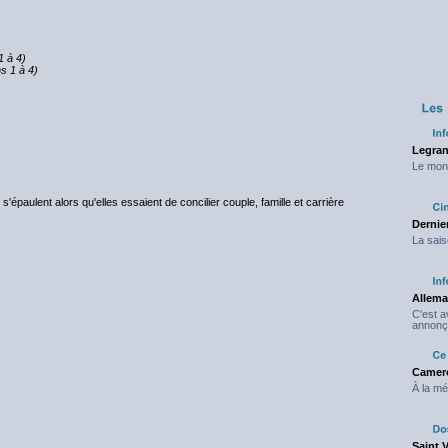
1 à 4)
s 1 à 4)
Legran
Le mond
épaulent alors qu'elles essaient de concilier couple, famille et carrière
Dernier
La sais
Allema
C'est 
annonç
Camero
À la mé
Saint 