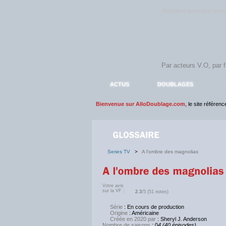
Rejoignez sans plus atte
ACTUS
DOUBLAGES
Bienvenue sur AlloDoublage.com
, le site référen
Series TV
>
A l'ombre des magnolias
Votre avis
sur la VF :
2.3
/5 (51 notes)
Série
: En cours de production
Origine
: Américaine
Créée en 2020 par
: Sheryl J. Anderson
Nombre de saisons
: 0
4 (40 épisodes)