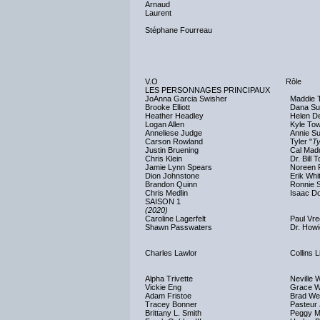
Arnaud
Laurent
Stéphane Fourreau
V.O
Rôle
LES PERSONNAGES PRINCIPAUX
JoAnna Garcia Swisher
Maddie 
Brooke Elliott
Dana Sue
Heather Headley
Helen D
Logan Allen
Kyle To
Anneliese Judge
Annie Su
Carson Rowland
Tyler "
T
Justin Bruening
Cal Mad
Chris Klein
Dr. Bill
Jamie Lynn Spears
Noreen 
Dion Johnstone
Erik Whi
Brandon Quinn
Ronnie S
Chris Medlin
Isaac D
SAISON 1
(2020)
Caroline Lagerfelt
Paul Vre
Shawn Passwaters
Dr. How
Charles Lawlor
Collins Li
Alpha Trivette
Neville 
Vickie Eng
Grace W
Adam Fristoe
Brad Wel
Tracey Bonner
Pasteur
Brittany L. Smith
Peggy M