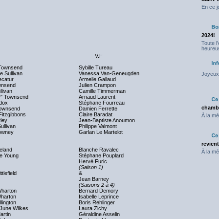
En ce j
2024!
Toute l
heureus
V.F
Townsend
Sybille Tureau
 Sullivan
Vanessa Van-Geneugden
Joyeux 
ecatur
Armelle Gallaud
wnsend
Julien Crampon
llivan
Camille Timmerman
y
" Townsend
Arnaud Laurent
dox
Stéphane Fourreau
chambr
 Townsend
Damien Ferrette
Fitzgibbons
Claire Baradat
À la mé
tley
Jean-Baptiste Anoumon
ullivan
Philippe Valmont
owney
Garlan Le Martelot
revien
eland
Blanche Ravalec
À la mé
ie Young
Stéphane Pouplard
Hervé Furic
(Saison 1)
ttlefield
&
Jean Barney
(Saisons 2 à 4)
Wharton
Bernard Demory
harton
Isabelle Leprince
lington
Boris Rehlinger
 June Wilkes
Laura Zichy
artin
Géraldine Asselin