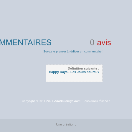
0
avis
Soyez le premier à rédiger un commentaire !
Définition suivante :
Happy Days - Les Jours heureux
Copyright © 2011-2021
AlloDoublage.com
- Tous droits réservés
Une création :