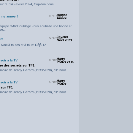
our du 14 Février 2024, Cupidon nous...
Bonne
01/01/2024
Annee
'équipe d'AlloDoublage vous souhaite une bonne et
e...
Joyeux
24/12/2023
Noel 2023
Noël à toutes et à tous! Déjà 12...
Harry
31/10/2023
Potter et la
e des secrets sur TF1
moire de Jenny Gérard (1933/2020), elle nous...
Harry
23/10/2023
Potter
t sur TF1
moire de Jenny Gérard (1933/2020), elle nous...